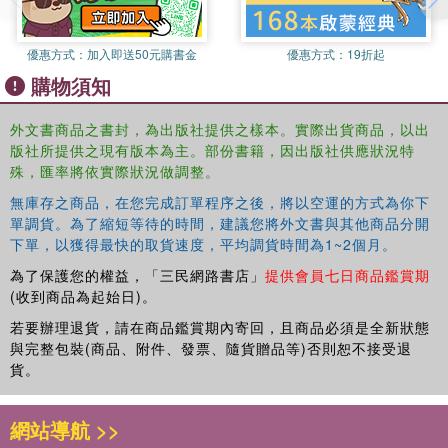
on the implications of the Renewable Heat Initiative and
new opportunities for solar energy and ground source heat
優惠方式：
加入即送50元購書金
優惠方式：
19折起
in the context of farms and country houses as well as the
購物須知
implications of changes in UK planning policies.
外文書商品之書封，為出版社提供之樣本。實際出貨商品，以出
版社所提供之現有版本為主。部份書籍，因出版社供應狀況特
殊，匯率將依實際狀況做調整。
無庫存之商品，在您完成訂單程序之後，將以空運的方式為你下
單調貨。為了縮短等待的時間，建議您將外文書與其他商品分開
下單，以獲得最快的取貨速度，平均調貨時間為1~2個月。
為了保護您的權益，「三民網路書店」
提供會員七日商品鑑賞期
(收到商品為起始日)。
若要辦理退貨，請在商品鑑賞期內寄回，且商品必須是全新狀態
與完整包裝(商品、附件、發票、隨貨贈品等)否則恕不接受退
貨。
網站導航 >>