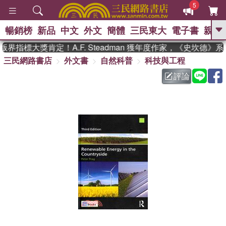
5
暢銷榜
新品
中文
外文
簡體
三民東大
電子書
親子
GO
界指標大獎肯定！A.F. Steadman 獲年度作家，《史坎德》
三民網路書店
外文書
自然科普
科技與工程
、
熱搜：
東野圭吾
高希均教授回憶錄
、
、
、
The Odyssey
父親節
花開錦
評論
、
、
、
繡
暑期推薦
方念華
台灣的
、
李登輝時代
數學女孩：黎曼猜想
、
、
偉大的迷走神經
如果歷史是一
、
群喵
臺灣漫遊錄