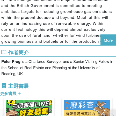
and the British Government is committed to meeting
ambitious targets for reducing greenhouse gas emissions
within the present decade and beyond. Much of this will
rely on an increasing use of renewable energy. Within
current technology this will depend almost exclusively
upon the use of rural land, whether for wind turbines, for
More
growing biomass and biofuels or for the production of
biogas. Renewable energy is therefore of immediate
作者簡介
interest to farmers and landowners and to their advisers,
such as surveyors, lawyers, accountants and bankers, as
Peter Prag
is a Chartered Surveyor and a Senior Visiting Fellow in
well as to planners and conservationists. This is one of
the School of Real Estate and Planning at the University of
very few books which addresses the issue of renewable
Reading, UK
energy from the point of view of landowners, farmers and
rural land managers – those people who must make
主題書展
important decisions about how, where and when to install
更多書展
renewable energy sources on their land and the business
implications of the decisions they make.
The third edition of
Renewable Energy in the Countryside
contains a new chapter on biogas, up-to-date discussions