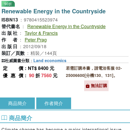
90折
Renewable Energy in the Countryside
ISBN13
：
9780415523974
替代書名
：
Renewable Energy in the Countryside
出版社
：
Taylor & Francis
作者
：
Peter Prag
出版日
：
2012/09/18
裝訂／頁數
：
精裝／144頁
杜威圖書分類
：
Land economics
定價
：NT$ 8400 元
若需訂購本書，請電洽客服 02-
優惠價
：
90
折
7560
元
25006600[分機130、131]。
無法訂購
商品簡介
作者簡介
商品簡介
Climate change has become a major international issue