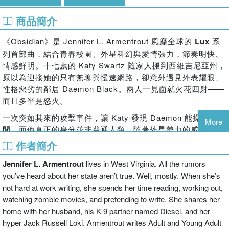
商品簡介
《Obsidian》是 Jennifer L. Armentrout 風靡全球的
Lux
系
列首部曲，結合青春校園、外星科幻與愛情張力，節奏明快、
情感鮮明。十七歲的 Katy Swartz 隨家人搬到西維吉尼亞州，
原以為迎接她的只有無聊與慢速網路，卻意外遇見外表耀眼、
性格惡劣的鄰居 Daemon Black。兩人一見面就火花四射——
而且多半是怒火。
一次突如其來的攻擊事件，讓 Katy 發現 Daemon 能操控時
More
間，而他真正的身分並非普通人類。隨著外星勢力的威脅逼
近，Katy 被捲入一場超出日常的危險之中，也被迫與
作者簡介
Daemon 並肩而行。敵意、吸引、信任與曖昧交錯展開，使這
Jennifer L. Armentrout
lives in West Virginia. All the rumors
段關係既緊張又難以抽身。
you’ve heard about her state aren’t true. Well, mostly. When she’s
本書以第一人稱描寫女主角的成長與選擇，語氣直率，情感張
not hard at work writing, she spends her time reading, working out,
力十足，是一部兼具娛樂性與系列吸引力的青春科幻小說開
watching zombie movies, and pretending to write. She shares her
端。
home with her husband, his K-9 partner named Diesel, and her
When seventeen-year-old Katy Swartz moved to West Virginia right
hyper Jack Russell Loki. Armentrout writes Adult and Young Adult