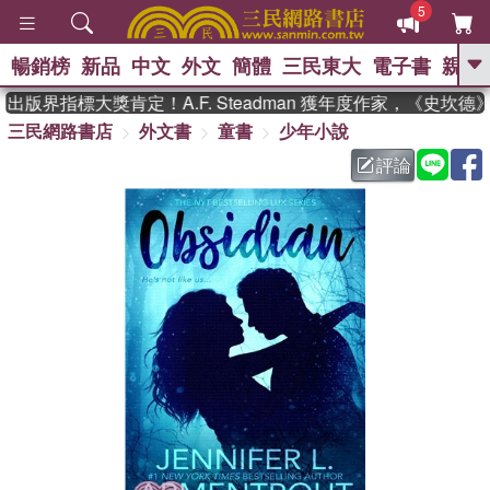
5
暢銷榜
新品
中文
外文
簡體
三民東大
電子書
親子
GO
版界指標大獎肯定！A.F. Steadman 獲年度作家，《史坎
三民網路書店
外文書
童書
少年小說
、
熱搜：
東野圭吾
高希均教授回憶錄
、
、
、
The Odyssey
父親節
花開錦
評論
、
、
、
繡
暑期推薦
方念華
台灣的
、
李登輝時代
數學女孩：黎曼猜想
、
、
偉大的迷走神經
如果歷史是一
、
群喵
臺灣漫遊錄