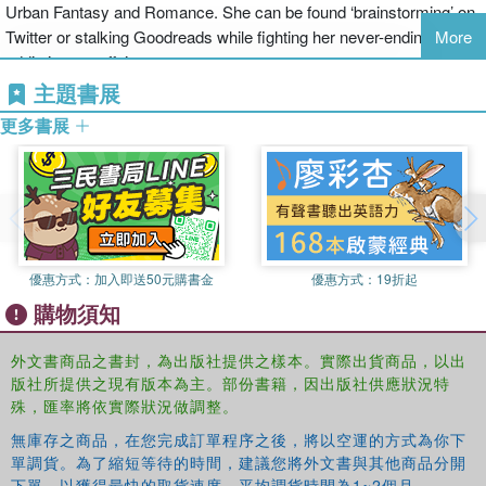
before her senior year, she'd pretty much resigned herself to thick
Urban Fantasy and Romance. She can be found ‘brainstorming’ on
accents, dodgy internet access, and a whole lot of boring, but then
Twitter or stalking Goodreads while fighting her never-ending
More
she spotted her hot neighbor, with his looming height and eerie
addiction to caffeine.
green eyes. Things were looking up?until he opened his mouth.
主題書展
Daemon Black is infuriating. Arrogant. Stab-worthy. It's hate at first
更多書展
sight, but when a stranger attacks her and Daemon literally freezes
time with a wave of his hand, well, something?unexpected
happens. The hot guy next door? Well, he's an alien. Turns out that
Daemon and his sister have a galaxy of enemies wanting to steal
their abilities and Katy is caught in the crosshairs. Daemon's touch
has lit her up like the Vegas Strip and the only way she's getting out
of this alive is by sticking close to him until her alien mojo fades.
優惠方式：
加入即送50元購書金
優惠方式：
19折起
That is if she doesn't kill him first.
購物須知
外文書商品之書封，為出版社提供之樣本。實際出貨商品，以出
版社所提供之現有版本為主。部份書籍，因出版社供應狀況特
殊，匯率將依實際狀況做調整。
無庫存之商品，在您完成訂單程序之後，將以空運的方式為你下
單調貨。為了縮短等待的時間，建議您將外文書與其他商品分開
下單，以獲得最快的取貨速度，平均調貨時間為1~2個月。