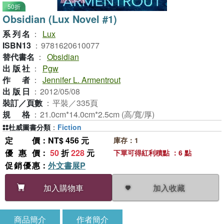
50折
Obsidian (Lux Novel #1)
系列名
：
Lux
ISBN13
：
9781620610077
替代書名
：
Obsidian
出版社
：
Pgw
作者
：
Jennifer L. Armentrout
出版日
：
2012/05/08
裝訂／頁數
：
平裝／335頁
規格
：
21.0cm*14.0cm*2.5cm (高/寬/厚)
杜威圖書分類
：
Fiction
定價
：NT$ 456 元
庫存：1
優惠價
：
50
折
228
元
下單可得紅利積點 ：6 點
促銷優惠
：
外文書展P
加入收藏
加入購物車
商品簡介
作者簡介