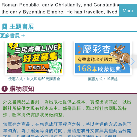
Roman Republic, early Christianity, and Constantine and
This revised second edition includes:
More
the early Byzantine Empire. He has travelled, lived,
studied and taught throughout Europe and around the
An expanded and revised final chapter
主題書展
Mediterranean Basin, and examined all of the historical
sites and monuments of the Ciceronian and Constantinian
A new Genealogy and an expanded Chronology
更多書展
Eras. Previous publications include
Early Christian Latin
New illustrations
Literature
(1993),
Cicero and the Catilinarian Conspiracy
(Routledge, 2010), and first and second editions of
Revised and updated Notes and Bibliography
Constantine and the Christian Empire
(Routledge, 2004
and 2010).
A landmark publication in Roman Imperial, early Christian,
優惠方式：
加入即送50元購書金
優惠方式：
19折起
and Byzantine history,
Constantine and the Christian
購物須知
Empire
will remain the standard account of the subject for
years to come.
外文書商品之書封，為出版社提供之樣本。實際出貨商品，以出
版社所提供之現有版本為主。部份書籍，因出版社供應狀況特
殊，匯率將依實際狀況做調整。
無庫存之商品，在您完成訂單程序之後，將以空運的方式為你下
單調貨。為了縮短等待的時間，建議您將外文書與其他商品分開
下單，以獲得最快的取貨速度，平均調貨時間為1~2個月。