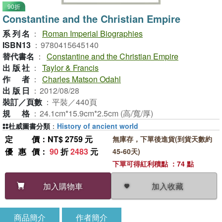
90折
Constantine and the Christian Empire
系列名
：
Roman Imperial Biographies
ISBN13
：
9780415645140
替代書名
：
Constantine and the Christian Empire
出版社
：
Taylor & Francis
作者
：
Charles Matson Odahl
出版日
：
2012/08/28
裝訂／頁數
：
平裝／440頁
規格
：
24.1cm*15.9cm*2.5cm (高/寬/厚)
杜威圖書分類
：
History of ancient world
定價
：NT$ 2759 元
無庫存，下單後進貨(到貨天數約
優惠價
：
90
折
2483
元
45-60天)
下單可得紅利積點 ：74 點
加入收藏
加入購物車
商品簡介
作者簡介