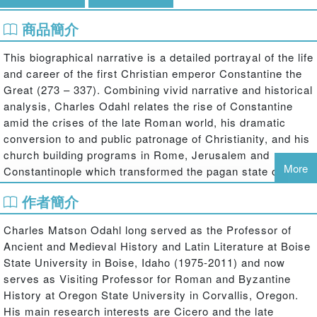
商品簡介
This biographical narrative is a detailed portrayal of the life
and career of the first Christian emperor Constantine the
Great (273 – 337). Combining vivid narrative and historical
analysis, Charles Odahl relates the rise of Constantine
amid the crises of the late Roman world, his dramatic
conversion to and public patronage of Christianity, and his
church building programs in Rome, Jerusalem and
More
Constantinople which transformed the pagan state of
Roman antiquity into the Christian empire medieval
作者簡介
Byzantium.
Charles Matson Odahl long served as the Professor of
The author's comprehensive knowledge of the literary
Ancient and Medieval History and Latin Literature at Boise
sources and his extensive research into the material
State University in Boise, Idaho (1975-2011) and now
remains of the period mean that this volume provides a
serves as Visiting Professor for Roman and Byzantine
more rounded and accurate portrait of Constantine than
History at Oregon State University in Corvallis, Oregon.
previously available.
His main research interests are Cicero and the late