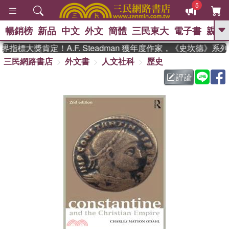
5
暢銷榜
新品
中文
外文
簡體
三民東大
電子書
親子
GO
指標大獎肯定！A.F. Steadman 獲年度作家，《史坎德》系
三民網路書店
外文書
人文社科
歷史
、
熱搜：
東野圭吾
高希均教授回憶錄
、
、
、
The Odyssey
父親節
如果歷
評論
、
、
史是一群喵
暑期推薦
國際布克
、
、
獎 臺灣漫遊錄
方念華
台灣的李
、
、
登輝時代
數學女孩：黎曼猜想
偉大的迷走神經