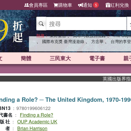
會員專區
購物車
通知
紅利兌換
5
、
、
熱搜：
東野圭吾
高希均教授回憶錄
The Odys
、
、
、
國際布克獎 臺灣漫遊錄
方念華
台灣的李登
文
簡體
三民東大
電子書
親
英國出版界指標大獎肯
nding a Role? ─ The United Kingdom, 1970-199
BN13
：
9780199606122
代書名
：
Finding a Role?
版社
：
OUP Academic UK
作者
：
Brian Harrison