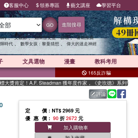
客服中心
領券專區
藝文講座
學習平台
進階搜尋
GO
、
、
、
sey
父親節
如果歷史是一群喵
暑期推薦
、
、
輝時代
數學女孩：黎曼猜想
偉大的迷走神經
子
文具選物
漫畫
教科考用
165反詐騙
定！A.F. Steadman 獲年度作家，《史坎德》系列帶你踏上
評論
0
定價
：NT$ 2969 元
優惠價
：
90
折
2672
元
加入購物車
加入收藏