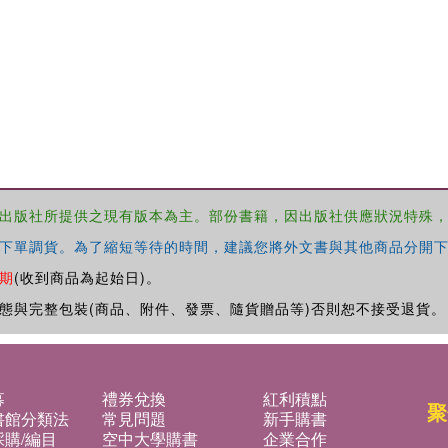
出版社所提供之現有版本為主。部份書籍，因出版社供應狀況特殊
下單調貨。為了縮短等待的時間，建議您將外文書與其他商品分開下
期
(收到商品為起始日)。
態與完整包裝(商品、附件、發票、隨貨贈品等)否則恕不接受退貨。
募
禮券兌換
紅利積點
聚
書館分類法
常見問題
新手購書
購/編目
空中大學購書
企業合作