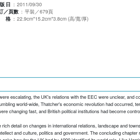
版日
：
2011/09/30
訂／頁數
：
平裝／679頁
規格
：
22.9cm*15.2cm*3.8cm (高/寬/厚)
es were escalating, the UK's relations with the EEC were unclear, and c
ing world-wide, Thatcher's economic revolution had occurred, terr
ere changing fast, and British political institutions had become contro
ich detail on changes in international relations, landscape and town
intellect and culture, politics and government. The concluding chapter
en asks how far the UK had by 1990 identified its world role. Like Harr