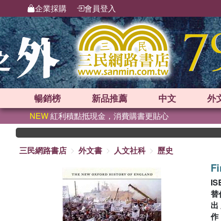
企業採購
會員登入
暢銷榜
新品
推薦
中文
外
NEW
紅利積點抵現金，消費購書更貼心
三民網路書店
外文書
人文社科
歷史
Fi
IS
替
出