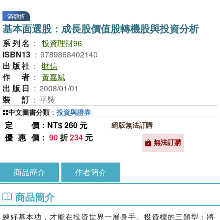
滿額折
基本面選股：成長股價值股轉機股與投資分析
系列名
：
投資理財96
ISBN13
：
9789868402140
出版社
：
財信
作者
：
黃嘉斌
出版日
：
2008/01/01
裝訂
：
平裝
中文圖書分類
：
投資與證券
定價
：NT$ 260 元
絕版無法訂購
優惠價
：
90
折
234
元
無法訂購
商品簡介
作者簡介
商品簡介
練好基本功，才能在投資世界一展身手。投資標的三類型：將