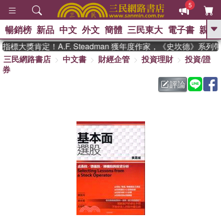
5
暢銷榜
新品
中文
外文
簡體
三民東大
電子書
親子
GO
標大獎肯定！A.F. Steadman 獲年度作家，《史坎德》系列
三民網路書店
中文書
財經企管
投資理財
投資/證
、
熱搜：
東野圭吾
高希均教授回憶錄
券
、
、
、
The Odyssey
父親節
如果歷
、
、
史是一群喵
暑期推薦
國際布克
評論
、
、
獎 臺灣漫遊錄
方念華
台灣的李
、
、
登輝時代
數學女孩：黎曼猜想
偉大的迷走神經