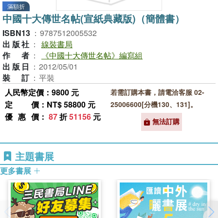
滿額折
中國十大傳世名帖(宣紙典藏版)（簡體書）
ISBN13
：
9787512005532
出版社
：
線裝書局
作者
：
《中國十大傳世名帖》編寫組
出版日
：
2012/05/01
裝訂
：
平裝
人民幣定價：9800 元
若需訂購本書，請電洽客服 02-
定價
：NT$ 58800 元
25006600[分機130、131]。
優惠價
：
87
折
51156
元
無法訂購
主題書展
更多書展