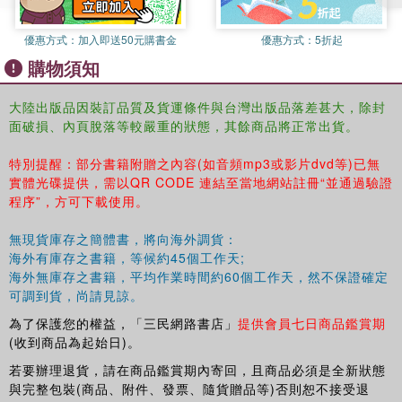
優惠方式：
加入即送50元購書金
優惠方式：
5折起
購物須知
大陸出版品因裝訂品質及貨運條件與台灣出版品落差甚大，除封
面破損、內頁脫落等較嚴重的狀態，其餘商品將正常出貨。
特別提醒：部分書籍附贈之內容(如音頻mp3或影片dvd等)已無
實體光碟提供，需以QR CODE 連結至當地網站註冊“並通過驗證
程序”，方可下載使用。
無現貨庫存之簡體書，將向海外調貨：
海外有庫存之書籍，等候約45個工作天;
海外無庫存之書籍，平均作業時間約60個工作天，然不保證確定
可調到貨，尚請見諒。
為了保護您的權益，「三民網路書店」
提供會員七日商品鑑賞期
(收到商品為起始日)。
若要辦理退貨，請在商品鑑賞期內寄回，且商品必須是全新狀態
與完整包裝(商品、附件、發票、隨貨贈品等)否則恕不接受退