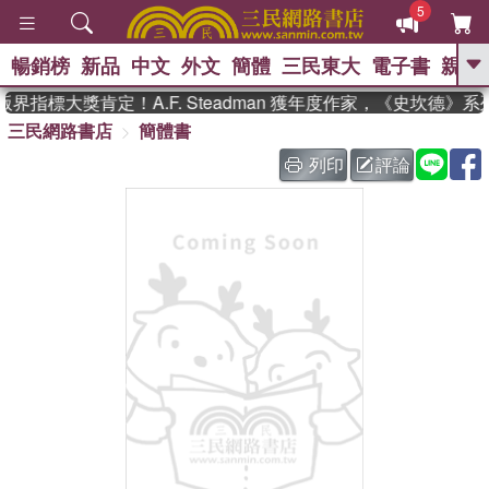
5
暢銷榜
新品
中文
外文
簡體
三民東大
電子書
親子
GO
界指標大獎肯定！A.F. Steadman 獲年度作家，《史坎德》
三民網路書店
簡體書
、
、
熱搜：
東野圭吾
The Odyssey
、
、
父親節
如果歷史是一群喵
暑期
列印
評論
、
、
推薦
國際布克獎 臺灣漫遊錄
方
、
、
念華
台灣的李登輝時代
數學女
、
孩：黎曼猜想
偉大的迷走神經