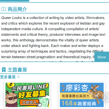
商品簡介
Queer Looks
is a collection of writing by video artists, filmmakers,
and critics which explores the recent explosion of lesbian and gay
independent media culture. A compelling compilation of artists'
statements and critical theory, producer interviews and image-text
works, this anthology demonstrates the vitality of queer artists
under attack and fighting back. Each maker and writer deploys a
surprising array of techniques and tactics, negotiating the difficult
terrain between street pragmatism and theoretical inquiry, finding
More
voices rich in
chutzpah
and subtlety. From guerilla Super-8 in
Manila to AIDS video activism in New York,
Queer Looks
zooms in
主題書展
on this very queer place in media culture, revealing a wealth of
更多書展
strategies, a plurality of aesthetics, and an artillary of resistances.