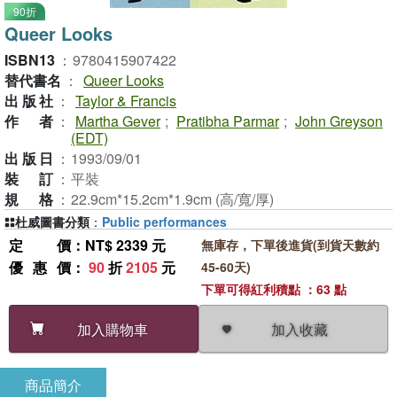
90折
Queer Looks
ISBN13
：
9780415907422
替代書名
：
Queer Looks
出版社
：
Taylor & Francis
作者
：
Martha Gever
;
Pratibha Parmar
;
John Greyson
(EDT)
出版日
：
1993/09/01
裝訂
：
平裝
規格
：
22.9cm*15.2cm*1.9cm (高/寬/厚)
杜威圖書分類
：
Public performances
定價
：NT$ 2339 元
無庫存，下單後進貨(到貨天數約
優惠價
：
90
折
2105
元
45-60天)
下單可得紅利積點 ：63 點
加入收藏
加入購物車
商品簡介