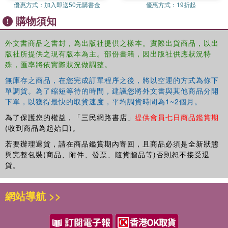
優惠方式：
加入即送50元購書金
優惠方式：
19折起
購物須知
外文書商品之書封，為出版社提供之樣本。實際出貨商品，以出
版社所提供之現有版本為主。部份書籍，因出版社供應狀況特
殊，匯率將依實際狀況做調整。
無庫存之商品，在您完成訂單程序之後，將以空運的方式為你下
單調貨。為了縮短等待的時間，建議您將外文書與其他商品分開
下單，以獲得最快的取貨速度，平均調貨時間為1~2個月。
為了保護您的權益，「三民網路書店」
提供會員七日商品鑑賞期
(收到商品為起始日)。
若要辦理退貨，請在商品鑑賞期內寄回，且商品必須是全新狀態
與完整包裝(商品、附件、發票、隨貨贈品等)否則恕不接受退
貨。
網站導航 >>