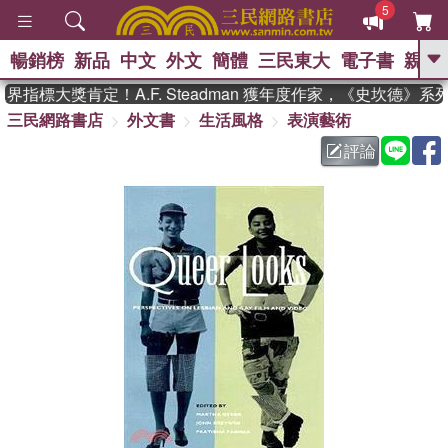
5
暢銷榜
新品
中文
外文
簡體
三民東大
電子書
親子
GO
指標大獎肯定！A.F. Steadman 獲年度作家，《史坎德》系
三民網路書店
外文書
生活風格
表演藝術
、
熱搜：
東野圭吾
高希均教授回憶錄
、
、
、
The Odyssey
父親節
如果歷
評論
、
、
史是一群喵
暑期推薦
國際布克
、
、
獎 臺灣漫遊錄
方念華
台灣的李
、
、
登輝時代
數學女孩：黎曼猜想
偉大的迷走神經