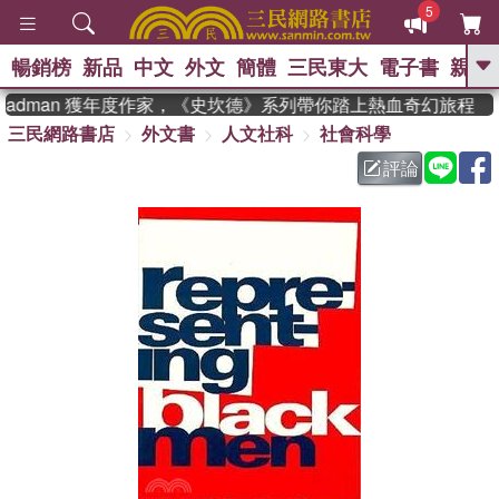
5
暢銷榜
新品
中文
外文
簡體
三民東大
電子書
親子
GO
teadman 獲年度作家，《史坎德》系列帶你踏上熱血奇幻旅程
三民網路書店
外文書
人文社科
社會科學
、
熱搜：
東野圭吾
高希均教授回憶錄
、
、
、
The Odyssey
父親節
如果歷
評論
、
、
史是一群喵
暑期推薦
國際布克
、
、
獎 臺灣漫遊錄
方念華
台灣的李
、
、
登輝時代
數學女孩：黎曼猜想
偉大的迷走神經