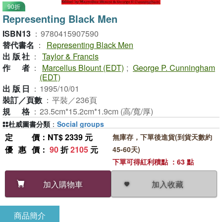
90折
Representing Black Men
ISBN13
：
9780415907590
替代書名
：
Representing Black Men
出版社
：
Taylor & Francis
作者
：
Marcellus Blount (EDT)
;
George P. Cunningham
(EDT)
出版日
：
1995/10/01
裝訂／頁數
：
平裝／236頁
規格
：
23.5cm*15.2cm*1.9cm (高/寬/厚)
杜威圖書分類
：
Social groups
定價
：NT$ 2339 元
無庫存，下單後進貨(到貨天數約
優惠價
：
90
折
2105
元
45-60天)
下單可得紅利積點 ：63 點
加入收藏
加入購物車
商品簡介