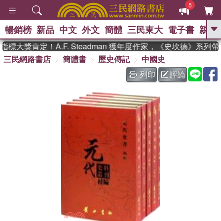
5
暢銷榜
新品
中文
外文
簡體
三民東大
電子書
親子
GO
標大獎肯定！A.F. Steadman 獲年度作家，《史坎德》系列
三民網路書店
簡體書
歷史傳記
中國史
、
、
熱搜：
東野圭吾
The Odyssey
、
、
父親節
如果歷史是一群喵
暑期
列印
評論
、
、
推薦
國際布克獎 臺灣漫遊錄
方
、
、
念華
台灣的李登輝時代
數學女
、
孩：黎曼猜想
偉大的迷走神經