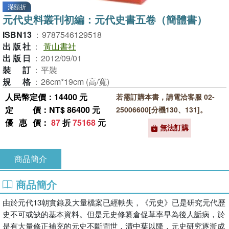
滿額折
元代史料叢刊初編：元代史書五卷（簡體書）
ISBN13
：
9787546129518
出版社
：
黃山書社
出版日
：
2012/09/01
裝訂
：
平裝
規格
：
26cm*19cm (高/寬)
人民幣定價：14400 元
若需訂購本書，請電洽客服 02-
定價
：NT$ 86400 元
25006600[分機130、131]。
優惠價
：
87
折
75168
元
無法訂購
商品簡介
商品簡介
由於元代13朝實錄及大量檔案已經軼失，《元史》已是研究元代歷
史不可或缺的基本資料。但是元史修纂倉促草率早為後人詬病，於
是有大量修正補充的元史不斷問世，清中葉以降，元史研究逐漸成