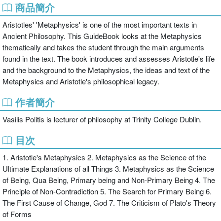
商品簡介
Aristotles' 'Metaphysics' is one of the most important texts in
Ancient Philosophy. This GuideBook looks at the Metaphysics
thematically and takes the student through the main arguments
found in the text. The book introduces and assesses Aristotle's life
and the background to the Metaphysics, the ideas and text of the
Metaphysics and Aristotle's philosophical legacy.
作者簡介
Vasilis Politis is lecturer of philosophy at Trinity College Dublin.
目次
1. Aristotle's Metaphysics 2. Metaphysics as the Science of the
Ultimate Explanations of all Things 3. Metaphysics as the Science
of Being, Qua Being, Primary being and Non-Primary Being 4. The
Principle of Non-Contradiction 5. The Search for Primary Being 6.
The First Cause of Change, God 7. The Criticism of Plato's Theory
of Forms