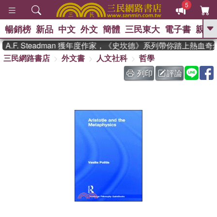
5
暢銷榜
新品
中文
外文
簡體
三民東大
電子書
親子
GO
F. Steadman 獲年度作家，《史坎德》系列帶你踏上熱血奇
三民網路書店
外文書
人文社科
哲學
、
、
熱搜：
東野圭吾
The Odyssey
、
如果歷史是一群喵
國際布克獎 臺灣
列印
評論
、
、
漫遊錄
方念華
台灣的李登輝時
、
、
代
數學女孩：黎曼猜想
偉大的
迷走神經