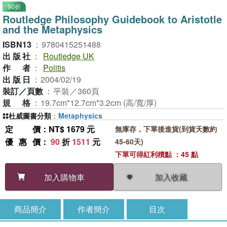
90折
Routledge Philosophy Guidebook to Aristotle
and the Metaphysics
ISBN13
：
9780415251488
出版社
：
Routledge UK
作者
：
Politis
出版日
：
2004/02/19
裝訂／頁數
：
平裝／360頁
規格
：
19.7cm*12.7cm*3.2cm (高/寬/厚)
杜威圖書分類
：
Metaphysics
定價
：NT$ 1679 元
無庫存，下單後進貨(到貨天數約
優惠價
：
90
折
1511
元
45-60天)
下單可得紅利積點 ：45 點
加入收藏
加入購物車
商品簡介
作者簡介
目次