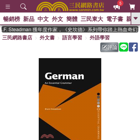
5
暢銷榜
新品
中文
外文
簡體
三民東大
電子書
親子
GO
. Steadman 獲年度作家，《史坎德》系列帶你踏上熱血奇幻旅
三民網路書店
外文書
語言學習
外語學習
、
熱搜：
東野圭吾
高希均教授回憶錄
、
、
、
The Odyssey
父親節
花開錦
評論
、
、
、
繡
暑期推薦
方念華
台灣的
、
李登輝時代
數學女孩：黎曼猜想
、
、
偉大的迷走神經
如果歷史是一
、
群喵
臺灣漫遊錄