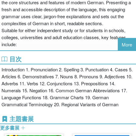
the core structures and features of modern German. Presenting a
fresh and accessible description of the language, this engaging
grammar uses clear, jargon-free explanations and sets out the
complexities of German in short, readable sections.
Suitable for either independent study or for students in schools,
colleges, universities and adult education classes, key features
include:
More
目次
focus on the morphology and syntax of the language
clear explanations of grammatical terms
Introduction 1. Pronunciation 2. Spelling 3. Punctuation 4. Cases 5.
full use of authentic examples
Articles 6. Demonstratives 7. Nouns 8. Pronouns 9. Adjectives 10.
a detailed contents list and index for easy access to information.
Adverbs 11. Verbs 12. Conjunctions 13. Preopositions 14.
With an emphasis on the German native speakers use today,
Numerals 15. Negation 16. Common German Abbreviations 17.
German: An Essential Grammar will help students to read, speak
Language Functions 18. Grammar Charts 19. German
and write the language with greater confidence.
Grammatical Terminology 20. Regional Variants of German
主題書展
更多書展