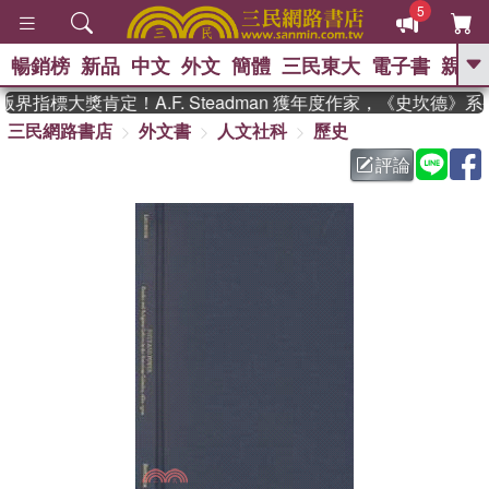
5
暢銷榜
新品
中文
外文
簡體
三民東大
電子書
親子
GO
界指標大獎肯定！A.F. Steadman 獲年度作家，《史坎德》
三民網路書店
外文書
人文社科
歷史
、
熱搜：
東野圭吾
高希均教授回憶錄
、
、
、
The Odyssey
父親節
花開錦
評論
、
、
、
繡
暑期推薦
方念華
台灣的
、
李登輝時代
數學女孩：黎曼猜想
、
、
偉大的迷走神經
如果歷史是一
、
群喵
臺灣漫遊錄