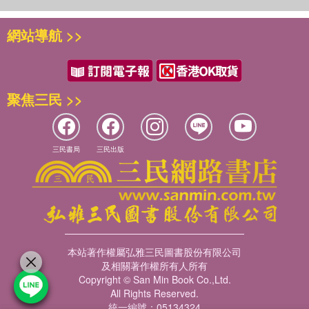
Region |
Cart |
網站導航 >>
Sign In
Register
聚焦三民 >>
Routledge
三民書局
三民出版
Subjects
View All Subjects
Humanities
本站著作權屬弘雅三民圖書股份有限公司
Archaeology & Museum Studies
及相關著作權所有人所有
Copyright © San Min Book Co.,Ltd.
Art & Visual Culture
All Rights Reserved.
Classical Studies
統一編號：05134324