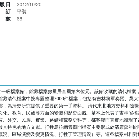
版日
：
2012/10/20
裝訂
：
平裝
本數
：
68
家一級檔案館，館藏檔案數量居全國第六位元。該館收藏的清代檔案
藏清代檔案中按專題整理7000件檔案，包括有吉林將軍奏摺、吳
露，為清史研究提供了重要的第一手資料。 清代東北地方史料和邊
文化、教育、民族等方面的變遷和歷史面貌。基本上代表了吉林省檔
育、外交、民族、實業、路礦和荒務史料等，都客觀而真實地體現了
最具特色的地方文獻。打牲烏拉總管衙門檔案主要形成於清康熙年間
概況、區域演變及變更情況、打牲丁管理情況）等。這些檔案材料對