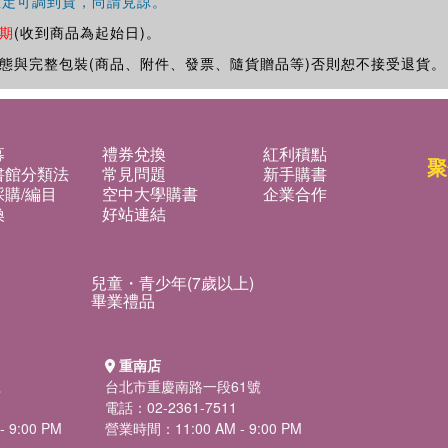
確定可調到貨，尚請見諒。
期
(收到商品為起始日)。
態與完整包裝(商品、附件、發票、隨貨贈品等)否則恕不接受退貨。
募
禮券兌換
紅利積點
聚
書館分類法
常見問題
新手購書
購/編目
空中大學購書
企業合作
換
好站連結
兒童・青少年(7歲以上)
畢業禮品
重南店
號
台北市重慶南路一段61號
電話：02-2361-7511
 9:00 PM
營業時間：11:00 AM - 9:00 PM