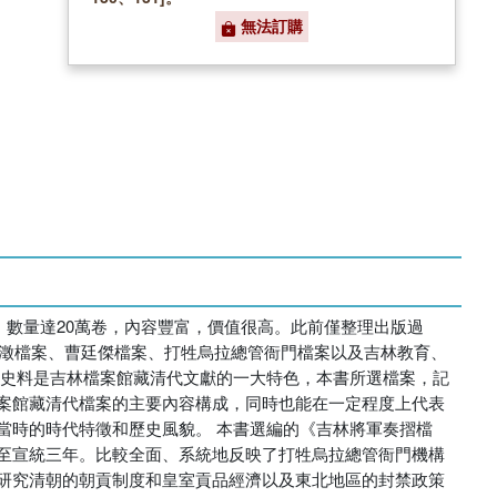
無法訂購
，數量達20萬卷，內容豐富，價值很高。此前僅整理出版過
大澂檔案、曹廷傑檔案、打牲烏拉總管衙門檔案以及吉林教育、
疆史料是吉林檔案館藏清代文獻的一大特色，本書所選檔案，記
案館藏清代檔案的主要內容構成，同時也能在一定程度上代表
當時的時代特徵和歷史風貌。 本書選編的《吉林將軍奏摺檔
至宣統三年。比較全面、系統地反映了打牲烏拉總管衙門機構
研究清朝的朝貢制度和皇室貢品經濟以及東北地區的封禁政策