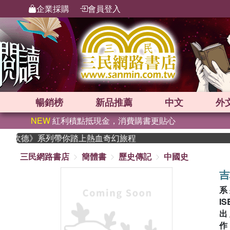
企業採購
會員登入
暢銷榜
新品
推薦
中文
外
NEW
紅利積點抵現金，消費購書更貼心
《史坎德》系列帶你踏上熱血奇幻旅程
三民網路書店
簡體書
歷史傳記
中國史
吉
系
IS
出