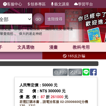
客服中心
領券專區
藝文講座
學習平台
進階搜尋
GO
、
、
果歷史是一群喵
暑期推薦
國際布克獎 臺灣漫
、
黎曼猜想
偉大的迷走神經
子
文具選物
漫畫
教科考用
165反詐騙
列印
評論
）
人民幣定價：50000 元
定價
：NT$ 300000 元
優惠價
：
87
折
261000
元
若需訂購本書，請電洽客服 02-25006600[分機
130、131]。