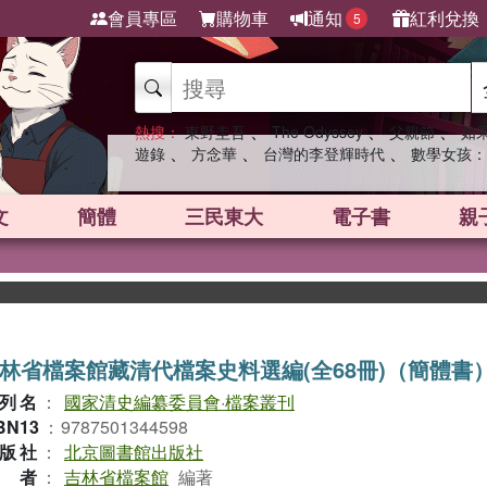
會員專區
購物車
通知
紅利兌換
5
、
、
、
熱搜：
東野圭吾
The Odyssey
父親節
如
、
、
、
遊錄
方念華
台灣的李登輝時代
數學女孩：
文
簡體
三民東大
電子書
親
林省檔案館藏清代檔案史料選編(全68冊)（簡體書
列名
：
國家清史編纂委員會·檔案叢刊
BN13
：
9787501344598
版社
：
北京圖書館出版社
作者
：
吉林省檔案館
編著