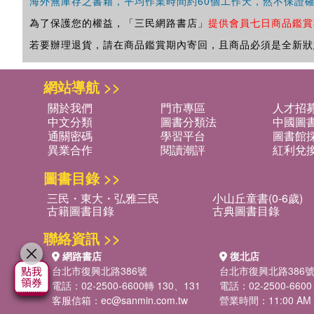
海外無庫存之書籍，平均作業時間約60個工作天，然不保證
為了保護您的權益，「三民網路書店」
提供會員七日商品鑑賞
若要辦理退貨，請在商品鑑賞期內寄回，且商品必須是全新狀
網站導航 >>
關於我們
門市專區
人才招
中文分類
圖書分類法
中國圖
通關密碼
學習平台
圖書館採
異業合作
閱讀潮評
紅利兌
圖書目錄 >>
三民・東大・弘雅三民
小山丘童書(0-6歲)
古籍圖書目錄
古典圖書目錄
聯絡資訊 >>
網路書店
復北店
台北市復興北路386號
台北市復興北路386
電話：02-2500-6600轉 130、131
電話：02-2500-6600
客服信箱：
ec@sanmin.com.tw
營業時間：11:00 AM -