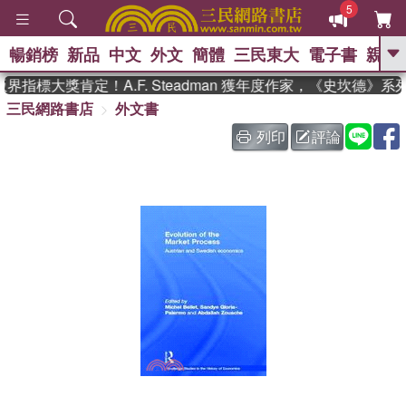
5
暢銷榜
新品
中文
外文
簡體
三民東大
電子書
親子
GO
指標大獎肯定！A.F. Steadman 獲年度作家，《史坎德》
三民網路書店
外文書
、
、
熱搜：
東野圭吾
The Odyssey
、
、
父親節
如果歷史是一群喵
暑期
列印
評論
、
、
推薦
國際布克獎 臺灣漫遊錄
方
、
、
念華
台灣的李登輝時代
數學女
、
孩：黎曼猜想
偉大的迷走神經