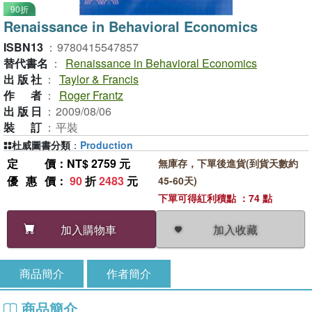
90折
Renaissance in Behavioral Economics
ISBN13
：
9780415547857
替代書名
：
Renaissance in Behavioral Economics
出版社
：
Taylor & Francis
作者
：
Roger Frantz
出版日
：
2009/08/06
裝訂
：
平裝
杜威圖書分類
：
Production
定價
：NT$ 2759 元
無庫存，下單後進貨(到貨天數約
優惠價
：
90
折
2483
元
45-60天)
下單可得紅利積點 ：74 點
加入收藏
加入購物車
商品簡介
作者簡介
商品簡介