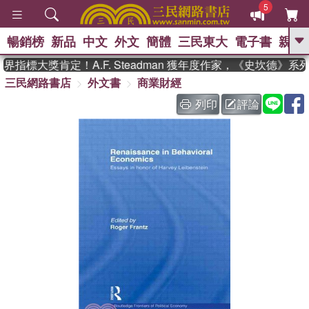
5
暢銷榜
新品
中文
外文
簡體
三民東大
電子書
親子
GO
指標大獎肯定！A.F. Steadman 獲年度作家，《史坎德》系
三民網路書店
外文書
商業財經
、
熱搜：
東野圭吾
高希均教授回憶錄
、
、
、
The Odyssey
父親節
如果歷
列印
評論
、
、
史是一群喵
暑期推薦
國際布克
、
、
獎 臺灣漫遊錄
方念華
台灣的李
、
、
登輝時代
數學女孩：黎曼猜想
偉大的迷走神經