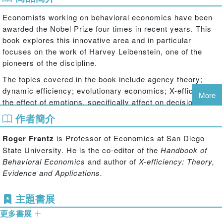
Economists working on behavioral economics have been
awarded the Nobel Prize four times in recent years. This
book explores this innovative area and in particular
focuses on the work of Harvey Leibenstein, one of the
pioneers of the discipline.
The topics covered in the book include agency theory;
dynamic efficiency; evolutionary economics; X-efficiency;
More
the effect of emotions, specifically affect on decision-
making; market pricing; experimental economics; human
作者簡介
resource management; the Carnegie School, and intra-
industry efficiency in less developed countries.
Roger Frantz
is Professor of Economics at San Diego
State University. He is the co-editor of the
Handbook of
Behavioral Economics
and author of
X-efficiency: Theory,
Evidence and Applications.
主題書展
更多書展