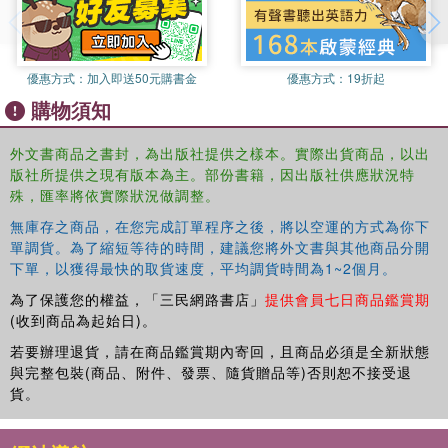
face war correspondents such as how they access war,
get their story back, engage with the representation of
death and dying and identify their sources of information
優惠方式：
加入即送50元購書金
優惠方式：
19折起
remain remarkably similar. How different reporters in
購物須知
different periods and societies have responded to these
issues is drawn out through international, historical and
外文書商品之書封，為出版社提供之樣本。實際出貨商品，以出
comparative examples of the practice and performance of
版社所提供之現有版本為主。部份書籍，因出版社供應狀況特
journalism at war. The book is organised around the theme
殊，匯率將依實際狀況做調整。
of ‘getting the story’, with an emphasis on the how
decisions about getting the story influence the nature of
無庫存之商品，在您完成訂單程序之後，將以空運的方式為你下
單調貨。為了縮短等待的時間，建議您將外文書與其他商品分開
what the audience see, hear and read.
下單，以獲得最快的取貨速度，平均調貨時間為1~2個月。
War Reporting
will provide students with a thematically
為了保護您的權益，「三民網路書店」
提供會員七日商品鑑賞期
organised, but historically rich introduction to the nature
(收到商品為起始日)。
and practice of war reporting, placing writing and
若要辦理退貨，請在商品鑑賞期內寄回，且商品必須是全新狀態
representation of war in the context of the structural and
與完整包裝(商品、附件、發票、隨貨贈品等)否則恕不接受退
institutional pressures which are exerted on journalists in
貨。
the field.