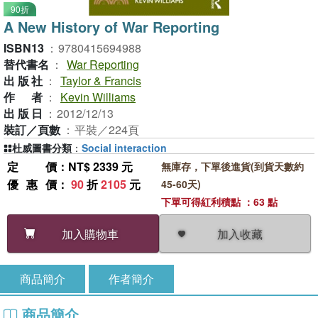
90折
A New History of War Reporting
ISBN13
：
9780415694988
替代書名
：
War Reporting
出版社
：
Taylor & Francis
作者
：
Kevin Williams
出版日
：
2012/12/13
裝訂／頁數
：
平裝／224頁
杜威圖書分類
：
Social interaction
定價
：NT$ 2339 元
無庫存，下單後進貨(到貨天數約
優惠價
：
90
折
2105
元
45-60天)
下單可得紅利積點 ：63 點
加入收藏
加入購物車
商品簡介
作者簡介
商品簡介