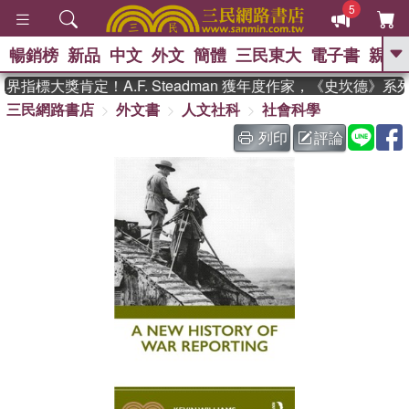
5
暢銷榜
新品
中文
外文
簡體
三民東大
電子書
親子
GO
指標大獎肯定！A.F. Steadman 獲年度作家，《史坎德》系
三民網路書店
外文書
人文社科
社會科學
、
熱搜：
東野圭吾
高希均教授回憶錄
、
、
、
The Odyssey
父親節
如果歷
列印
評論
、
、
史是一群喵
暑期推薦
國際布克
、
、
獎 臺灣漫遊錄
方念華
台灣的李
、
、
登輝時代
數學女孩：黎曼猜想
偉大的迷走神經