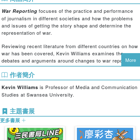
War Reporting
focuses of the practice and performance
of journalism in different societies and how the problems
and issues of getting the story shape and determine the
representation of war.
Reviewing recent literature from different countries on how
war has been covered, Kevin Williams examines the
More
debates and arguments around changes to war reporting
in the global era, focussing on four themes: technological
作者簡介
development, the growing emphasis on victims, the
increased reflexivity of the media on how war is reported
Kevin Williams
is Professor of Media and Communication
and greater emphasis on the visualisation of war.
Studies at Swansea University.
Much of the current literature emphasises the ‘novelty’ of
主題書展
contemporary war reporting and how journalists cover war.
This book will seek to provide an ‘antidote’ to the
更多書展
‘fetishisation of novelty’ which characterises discussion of
the media and journalism in the global era. There have
been considerable changes, but many of the issues that