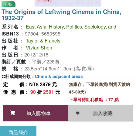
90折
The Origins of Leftwing Cinema in China,
1932-37
系列名
：
East Asia: History, Politics, Sociology, and
ISBN13
：
9780415650595
出版社
：
Taylor & Francis
作者
：
Vivian Shen
出版日
：
2012/12/15
裝訂／頁數
：
平裝／228頁
規格
：
23.5cm*14.6cm*1.3cm (高/寬/厚)
杜威圖書分類
：
China & adjacent areas
定價
：NT$ 2879 元
無庫存，下單後進貨(到貨天數約
優惠價
：
90
折
2591
元
45-60天)
下單可得紅利積點 ：77 點
加入收藏
加入購物車
商品簡介