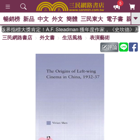
5
暢銷榜
新品
中文
外文
簡體
三民東大
電子書
親子
GO
界指標大獎肯定！A.F. Steadman 獲年度作家，《史坎德》
三民網路書店
外文書
生活風格
表演藝術
、
熱搜：
東野圭吾
高希均教授回憶錄
、
、
、
The Odyssey
父親節
如果歷
評論
、
、
史是一群喵
暑期推薦
國際布克
、
、
獎 臺灣漫遊錄
方念華
台灣的李
、
、
登輝時代
數學女孩：黎曼猜想
偉大的迷走神經