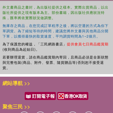
that this must constitute a critique of existing theoretical
外文書商品之書封，為出版社提供之樣本。實際出貨商品，以出
frameworks. The book will be of interest to teachers and
版社所提供之現有版本為主。部份書籍，因出版社供應狀況特
students in the social sciences and in women's studies,
殊，匯率將依實際狀況做調整。
as well as to all those who wish to develop an
無庫存之商品，在您完成訂單程序之後，將以空運的方式為你下
understanding of what a materialist approach to feminism
單調貨。為了縮短等待的時間，建議您將外文書與其他商品分開
might be.
下單，以獲得最快的取貨速度，平均調貨時間為1~2個月。
為了保護您的權益，「三民網路書店」
提供會員七日商品鑑賞期
(收到商品為起始日)。
若要辦理退貨，請在商品鑑賞期內寄回，且商品必須是全新狀態
與完整包裝(商品、附件、發票、隨貨贈品等)否則恕不接受退
貨。
網站導航 >>
聚焦三民 >>