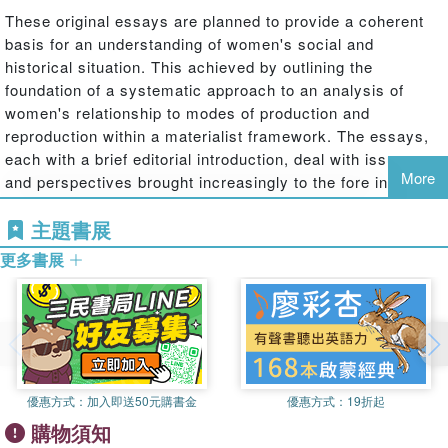
These original essays are planned to provide a coherent
basis for an understanding of women's social and
historical situation. This achieved by outlining the
foundation of a systematic approach to an analysis of
women's relationship to modes of production and
reproduction within a materialist framework. The essays,
each with a brief editorial introduction, deal with issues
More
and perspectives brought increasingly to the fore in recent
years, not only in the women's movement but in the social
主題書展
sciences generally. The articles are wide-ranging,
covering such issues as patriarchy, paid and unpaid
更多書展
labour and the state. The centrality of two of the major
themes – the family and the labour process – suggests
that an understanding of women's situation is necessarily
based on an analysis of the structures of production and
reproduction.
The authors' aim in producing
Feminism and Materialism
優惠方式：
加入即送50元購書金
優惠方式：
19折起
is to confront systematically theoretical issues current in
購物須知
the developing area of women's studies, while recognising