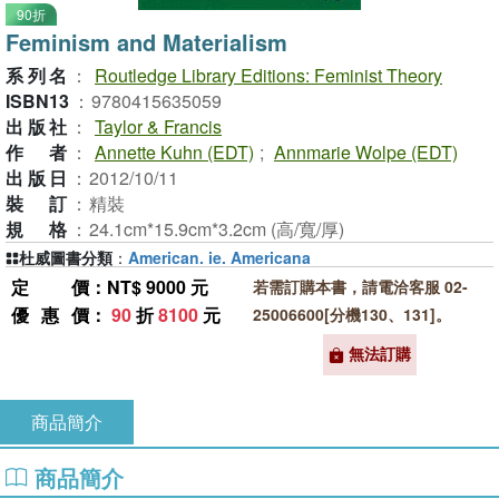
90折
Feminism and Materialism
系列名
：
Routledge Library Editions: Feminist Theory
ISBN13
：
9780415635059
出版社
：
Taylor & Francis
作者
：
Annette Kuhn (EDT)
;
Annmarie Wolpe (EDT)
出版日
：
2012/10/11
裝訂
：
精裝
規格
：
24.1cm*15.9cm*3.2cm (高/寬/厚)
杜威圖書分類
：
American. ie. Americana
定價
：NT$ 9000 元
若需訂購本書，請電洽客服 02-
優惠價
：
90
折
8100
元
25006600[分機130、131]。
無法訂購
商品簡介
商品簡介