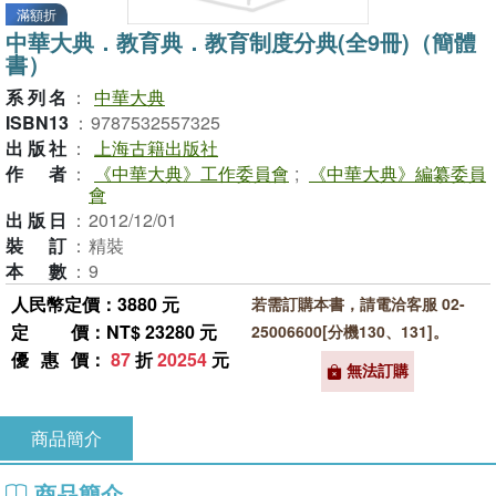
滿額折
中華大典．教育典．教育制度分典(全9冊)（簡體
書）
系列名
：
中華大典
ISBN13
：
9787532557325
出版社
：
上海古籍出版社
作者
：
《中華大典》工作委員會
;
《中華大典》編纂委員
會
出版日
：
2012/12/01
裝訂
：
精裝
本數
：
9
人民幣定價：3880 元
若需訂購本書，請電洽客服 02-
定價
：NT$ 23280 元
25006600[分機130、131]。
優惠價
：
87
折
20254
元
無法訂購
商品簡介
商品簡介