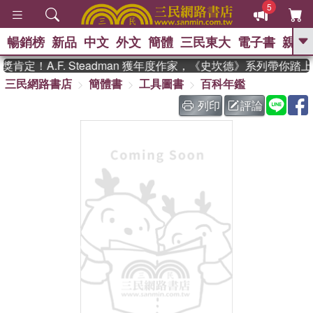
5
暢銷榜
新品
中文
外文
簡體
三民東大
電子書
親子
GO
定！A.F. Steadman 獲年度作家，《史坎德》系列帶你踏
三民網路書店
簡體書
工具圖書
百科年鑑
、
、
熱搜：
東野圭吾
The Odyssey
、
、
父親節
如果歷史是一群喵
暑期
列印
評論
、
、
推薦
國際布克獎 臺灣漫遊錄
方
、
、
念華
台灣的李登輝時代
數學女
、
孩：黎曼猜想
偉大的迷走神經