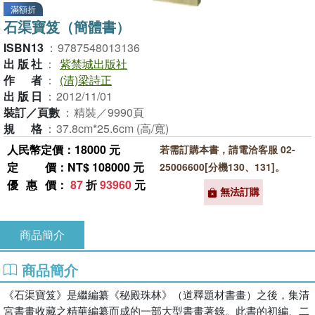
滿額折
石渠寶笈（簡體書）
ISBN13
：
9787548013136
出版社
：
紫禁城出版社
作者
：
(清)梁詩正
出版日
：
2012/11/01
裝訂／頁數
：
精裝／9990頁
規格
：
37.8cm*25.6cm (高/寬)
人民幣定價：18000 元
若需訂購本書，請電洽客服 02-
定價
：NT$ 108000 元
25006600[分機130、131]。
優惠價
：
87
折
93960
元
無法訂購
商品簡介
商品簡介
《石渠寶笈》是繼編纂《秘殿珠林》（道釋題材書畫）之後，集清
宮書畫收藏之精華編纂而成的一部大型書畫著錄。此書的初編、二