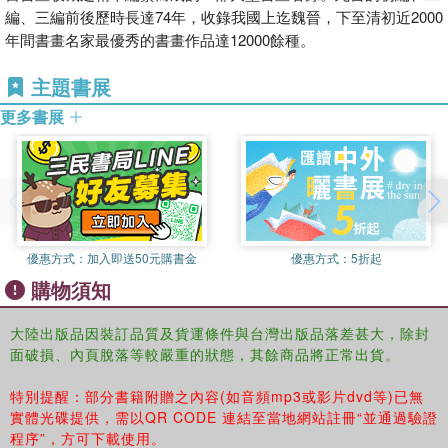
編、三編前後歷時長達74年，收錄我國上迄魏晉，下至清初近2000
年間書畫名家最優秀的書畫作品達12000餘種。
主題書展
更多書展
優惠方式：
加入即送50元購書金
優惠方式：
5折起
購物須知
大陸出版品因裝訂品質及貨運條件與台灣出版品落差甚大，除封
面破損、內頁脫落等較嚴重的狀態，其餘商品將正常出貨。
特別提醒：部分書籍附贈之內容(如音頻mp3或影片dvd等)已無
實體光碟提供，需以QR CODE 連結至當地網站註冊“並通過驗證
程序”，方可下載使用。