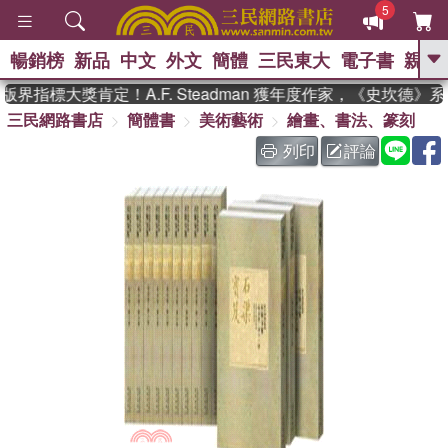
5
暢銷榜
新品
中文
外文
簡體
三民東大
電子書
親子
GO
界指標大獎肯定！A.F. Steadman 獲年度作家，《史坎德》
三民網路書店
簡體書
美術藝術
繪畫、書法、篆刻
、
、
熱搜：
東野圭吾
The Odyssey
、
、
父親節
如果歷史是一群喵
暑期
列印
評論
、
、
推薦
國際布克獎 臺灣漫遊錄
方
、
、
念華
台灣的李登輝時代
數學女
、
孩：黎曼猜想
偉大的迷走神經