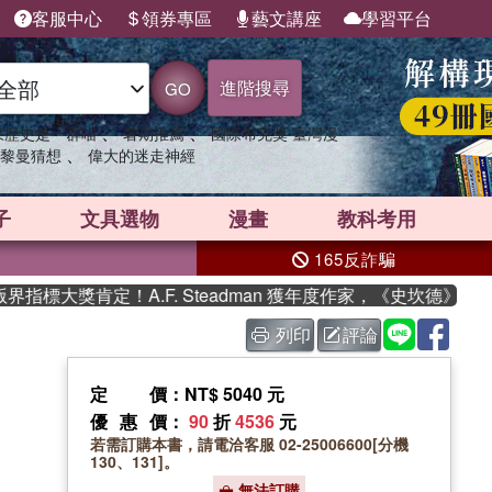
客服中心
領券專區
藝文講座
學習平台
進階搜尋
GO
、
、
果歷史是一群喵
暑期推薦
國際布克獎 臺灣漫
、
黎曼猜想
偉大的迷走神經
子
文具選物
漫畫
教科考用
165反詐騙
大獎肯定！A.F. Steadman 獲年度作家，《史坎德》系列
列印
評論
定價
：NT$ 5040 元
優惠價
：
90
折
4536
元
若需訂購本書，請電洽客服 02-25006600[分機
130、131]。
無法訂購