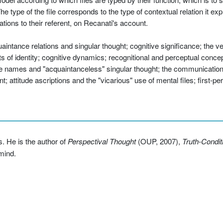
he type of the file corresponds to the type of contextual relation it exp
tions to their referent, on Recanati's account.
ntance relations and singular thought; cognitive significance; the veh
s of identity; cognitive dynamics; recognitional and perceptual conce
e names and "acquaintanceless" singular thought; the communication 
 attitude ascriptions and the "vicarious" use of mental files; first-per
s. He is the author of
Perspectival Thought
(OUP, 2007),
Truth-Condit
mind.