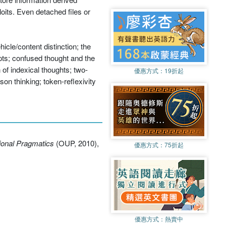
loits. Even detached files or
icle/content distinction; the
pts; confused thought and the
of indexical thoughts; two-
優惠方式：
19折起
son thinking; token-reflexivity
ional Pragmatics
(OUP, 2010),
優惠方式：
75折起
優惠方式：
熱賣中