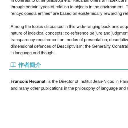
through certain types of relation to objects in the environment. T
"encyclopedia entries" are based on epistemically rewarding rela
Among the topics discussed in this wide-ranging book are: acquai
nature of indexical concepts; co-reference
de
jure and judgment
transparency requirement on modes of presentation; descriptiv
dimensional defences of Descriptivism; the Generality Constraint;
in language and thought.
作者簡介
Francois Recanati
is the Director of Institut Jean-Nicod in Pari
and many other publications in the philosophy of language and 