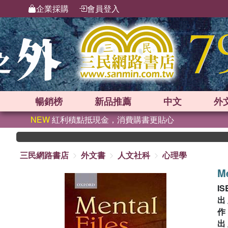
企業採購
會員登入
暢銷榜
新品
推薦
中文
外
NEW
紅利積點抵現金，消費購書更貼心
三民網路書店
外文書
人文社科
心理學
Me
IS
出
出