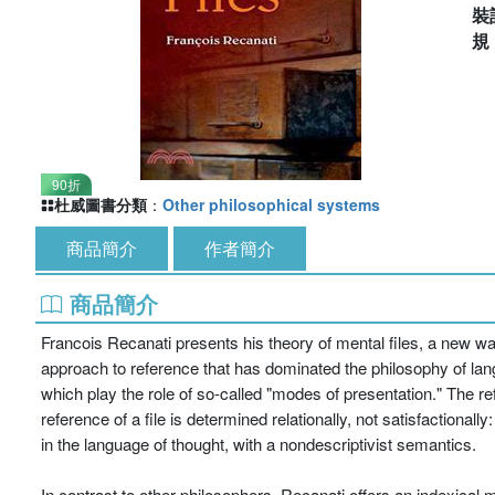
裝
90折
杜威圖書分類
：
Other philosophical systems
商品簡介
作者簡介
商品簡介
Francois Recanati presents his theory of mental files, a new wa
approach to reference that has dominated the philosophy of lang
which play the role of so-called "modes of presentation." The ref
reference of a file is determined relationally, not satisfactionally
in the language of thought, with a nondescriptivist semantics.
In contrast to other philosophers, Recanati offers an indexical m