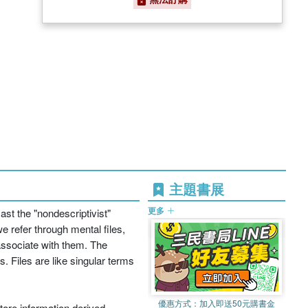
主題書展
更多
st the "nondescriptivist"
e refer through mental files,
 associate with them. The
ns. Files are like singular terms
優惠方式：
加入即送50元購書金
store information derived