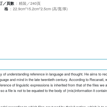
訂／頁數
：
精裝／240頁
規格
：
22.9cm*15.2cm*2.5cm (高/寬/厚)
y of understanding reference in language and thought. He aims to reca
uage and mind in the late twentieth century. According to Recanati, w
erence of linguistic expressions is inherited from that of the files we
: so a file is not to be equated to the body of (mis)information it contai
odel according to which files are typed by their function, which is to 