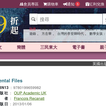
會員專區
購物車
通知
紅利兌換
5
、
、
、
熱搜：
東野圭吾
The Odyssey
父親節
如
、
、
、
遊錄
方念華
台灣的李登輝時代
數學女孩：
文
簡體
三民東大
電子書
親
英國出版界指標
ntal Files
BN13
：
9780199659982
版社
：
OUP Academic UK
作者
：
Francois Recanati
版日
：
2013/01/06