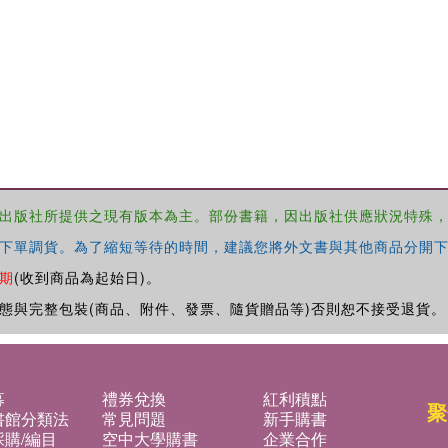
出版社所提供之現有版本為主。部份書籍，因出版社供應狀況特殊
下單調貨。為了縮短等待的時間，建議您將外文書與其他商品分開下
期
(收到商品為起始日)。
態與完整包裝(商品、附件、發票、隨貨贈品等)否則恕不接受退貨。
募
禮券兌換
紅利積點
聚
書館分類法
常見問題
新手購書
購/編目
空中大學購書
企業合作