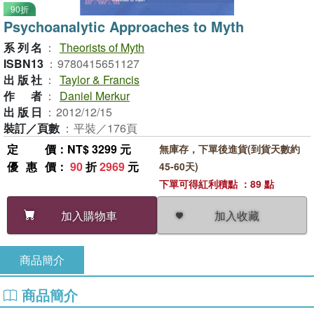
90折
Psychoanalytic Approaches to Myth
系列名
：
Theorists of Myth
ISBN13
：
9780415651127
出版社
：
Taylor & Francis
作者
：
Daniel Merkur
出版日
：
2012/12/15
裝訂／頁數
：
平裝／176頁
定價
：NT$ 3299 元
無庫存，下單後進貨(到貨天數約
優惠價
：
90
折
2969
元
45-60天)
下單可得紅利積點 ：89 點
加入收藏
加入購物車
商品簡介
商品簡介