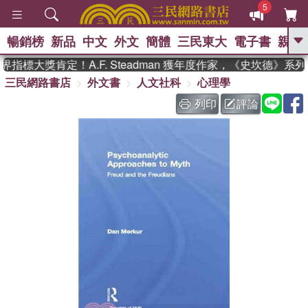
5
暢銷榜
新品
中文
外文
簡體
三民東大
電子書
親子
GO
指標大獎肯定！A.F. Steadman 獲年度作家，《史坎德》系
三民網路書店
外文書
人文社科
心理學
、
、
熱搜：
東野圭吾
The Odyssey
、
、
父親節
如果歷史是一群喵
暑期
列印
評論
、
、
推薦
國際布克獎 臺灣漫遊錄
方
、
、
念華
台灣的李登輝時代
數學女
、
孩：黎曼猜想
偉大的迷走神經