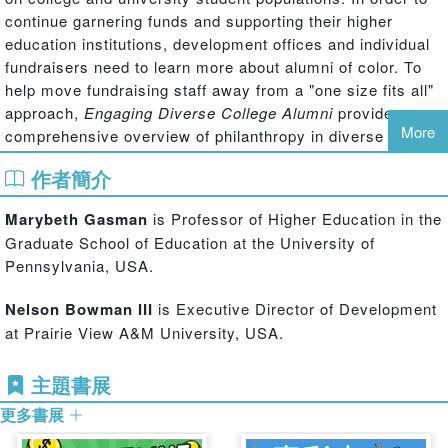
continue garnering funds and supporting their higher
education institutions, development offices and individual
fundraisers need to learn more about alumni of color. To
help move fundraising staff away from a "one size fits all"
approach,
Engaging Diverse College Alumni
provides a
More
comprehensive overview of philanthropy in diverse
cultures. Unlike other works on fundraising within
作者簡介
communities of color, this book focuses specifically on
college and university alumni and offers concrete
Marybeth Gasman
is Professor of Higher Education in the
suggestions for engaging these populations, including best
Graduate School of Education at the University of
practices as well as approaches to avoid.
Pennsylvania, USA.
This practical guide includes:
Nelson Bowman III
is Executive Director of Development
A Comprehensive Overview of Diverse Cultures
—
use of
at Prairie View A&M University, USA.
secondary sources, interviews, and quantitative data to explore the
history, motivations, and trends of Latino, African American, Native
主題書展
American, and Asian American and Pacific Islander communities.
更多書展
Practical Recommendations—data-based recommendations and