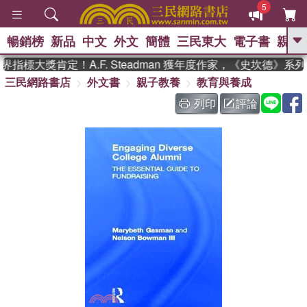
5
暢銷榜
新品
中文
外文
簡體
三民東大
電子書
親子
GO
指標大獎肯定！A.F. Steadman 獲年度作家，《史坎德》系
三民網路書店
外文書
親子教養
教育與養成
、
、
熱搜：
東野圭吾
The Odyssey
、
、
父親節
如果歷史是一群喵
暑期
列印
評論
、
、
推薦
國際布克獎 臺灣漫遊錄
方
、
、
念華
台灣的李登輝時代
數學女
、
孩：黎曼猜想
偉大的迷走神經