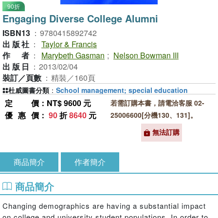
90折
Engaging Diverse College Alumni
ISBN13
：
9780415892742
出版社
：
Taylor & Francis
作者
：
Marybeth Gasman
;
Nelson Bowman III
出版日
：
2013/02/04
裝訂／頁數
：
精裝／160頁
杜威圖書分類
：
School management; special education
定價
：NT$ 9600 元
若需訂購本書，請電洽客服 02-
優惠價
：
90
折
8640
元
25006600[分機130、131]。
無法訂購
商品簡介
作者簡介
商品簡介
Changing demographics are having a substantial impact
on college and university student populations. In order to