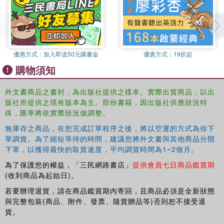
examples integrated throughout the chapters, including "Strategies
at a Glance" for quick reference.
Best Practices and Innovative Approaches—interviews with
優惠方式：
加入即送50元購書金
優惠方式：
19折起
advancement staff and alumni of color, an entire chapter outlining
購物須知
successful innovative fundraising programs, and a chapter on
common pitfalls to avoid.
外文書商品之書封，為出版社提供之樣本。實際出貨商品，以出
版社所提供之現有版本為主。部份書籍，因出版社供應狀況特
Both newcomers and seasoned fundraising professionals
殊，匯率將依實際狀況做調整。
will find this book to be a compelling and in-depth guide to
無庫存之商品，在您完成訂單程序之後，將以空運的方式為你下
engaging diverse college alumni.
單調貨。為了縮短等待的時間，建議您將外文書與其他商品分開
下單，以獲得最快的取貨速度，平均調貨時間為1~2個月。
為了保護您的權益，「三民網路書店」
提供會員七日商品鑑賞期
(收到商品為起始日)。
若要辦理退貨，請在商品鑑賞期內寄回，且商品必須是全新狀態
與完整包裝(商品、附件、發票、隨貨贈品等)否則恕不接受退
貨。