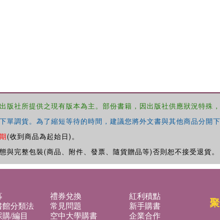
出版社所提供之現有版本為主。部份書籍，因出版社供應狀況特殊
下單調貨。為了縮短等待的時間，建議您將外文書與其他商品分開下
期
(收到商品為起始日)。
態與完整包裝(商品、附件、發票、隨貨贈品等)否則恕不接受退貨。
募
禮券兌換
紅利積點
聚
書館分類法
常見問題
新手購書
購/編目
空中大學購書
企業合作