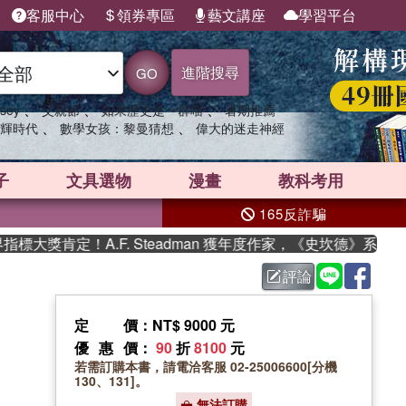
客服中心
領券專區
藝文講座
學習平台
進階搜尋
GO
、
、
、
sey
父親節
如果歷史是一群喵
暑期推薦
、
、
輝時代
數學女孩：黎曼猜想
偉大的迷走神經
子
文具選物
漫畫
教科考用
165反詐騙
獎肯定！A.F. Steadman 獲年度作家，《史坎德》系列帶你
評論
定價
：NT$ 9000 元
優惠價
：
90
折
8100
元
若需訂購本書，請電洽客服 02-25006600[分機
130、131]。
無法訂購