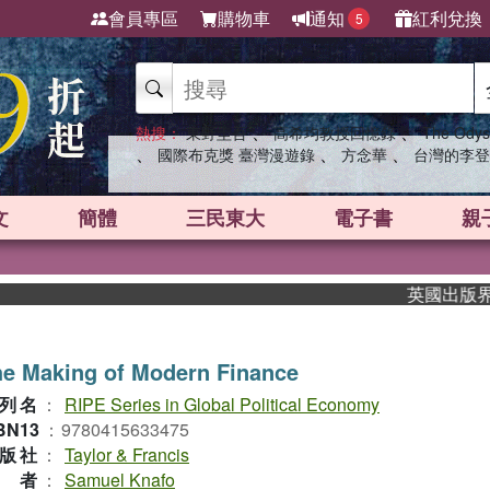
會員專區
購物車
通知
紅利兌換
5
、
、
熱搜：
東野圭吾
高希均教授回憶錄
The Odys
、
、
、
國際布克獎 臺灣漫遊錄
方念華
台灣的李登
文
簡體
三民東大
電子書
親
英國出版界指標大
e Making of Modern Finance
列名
：
RIPE Series in Global Political Economy
BN13
：
9780415633475
版社
：
Taylor & Francis
作者
：
Samuel Knafo