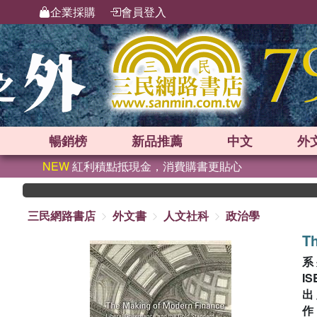
企業採購
會員登入
暢銷榜
新品
推薦
中文
外
NEW
紅利積點抵現金，消費購書更貼心
三民網路書店
外文書
人文社科
政治學
Th
系
IS
出