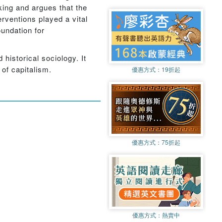
king and argues that the
erventions played a vital
oundation for
 historical sociology. It
 of capitalism.
優惠方式：
19折起
優惠方式：
75折起
優惠方式：
熱賣中