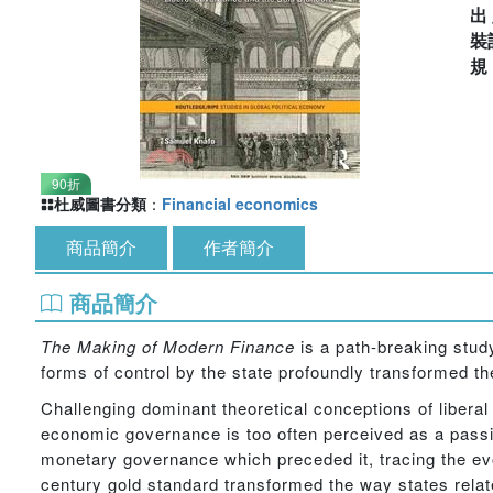
出
裝
90折
杜威圖書分類
：
Financial economics
商品簡介
作者簡介
商品簡介
The Making of Modern Finance
is a path-breaking stud
forms of control by the state profoundly transformed t
Challenging dominant theoretical conceptions of liberal 
economic governance is too often perceived as a passive
monetary governance which preceded it, tracing the ev
century gold standard transformed the way states relate