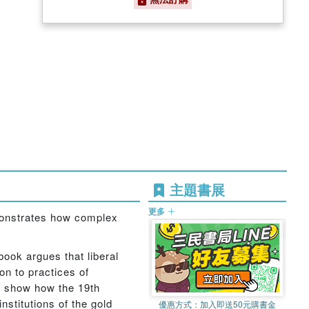
主題書展
更多
emonstrates how complex
book argues that liberal
on to practices of
o show how the 19th
nstitutions of the gold
優惠方式：
加入即送50元購書金