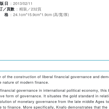
版日
：
2013/02/11
訂／頁數
：
精裝／232頁
規格
：
24.1cm*15.9cm*1.9cm (高/寬/厚)
y of the construction of liberal financial governance and d
he nature of modern finance.
financial governance in international political economy, this 
 form of governance. It situates the gold standard in relati
olution of monetary governance from the late middle Ages t
 to finance. More specifically, Knafo demonstrates that the i