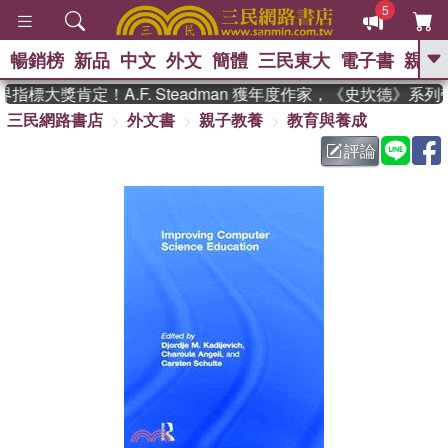
5
暢銷榜
新品
中文
外文
簡體
三民東大
電子書
親子
GO
指標大獎肯定！A.F. Steadman 獲年度作家，《史坎德》系
三民網路書店
外文書
親子教養
教育與養成
、
熱搜：
東野圭吾
高希均教授回憶錄
、
、
、
The Odyssey
父親節
花開錦
評論
、
、
、
繡
暑期推薦
方念華
台灣的
、
李登輝時代
數學女孩：黎曼猜想
、
、
偉大的迷走神經
如果歷史是一
、
群喵
臺灣漫遊錄