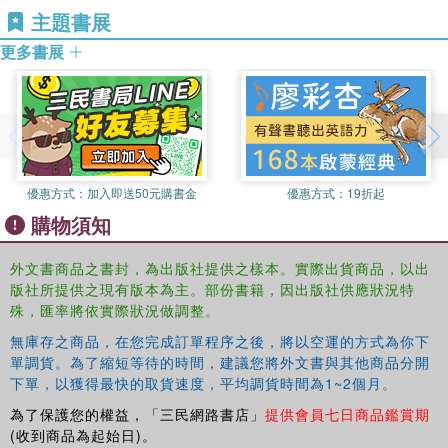
is professor of computer science education research at
主題書展
the Free University, Germany.
更多書展
優惠方式：
加入即送50元購書金
優惠方式：
19折起
購物須知
外文書商品之書封，為出版社提供之樣本。實際出貨商品，以出
版社所提供之現有版本為主。部份書籍，因出版社供應狀況特
殊，匯率將依實際狀況做調整。
無庫存之商品，在您完成訂單程序之後，將以空運的方式為你下
單調貨。為了縮短等待的時間，建議您將外文書與其他商品分開
下單，以獲得最快的取貨速度，平均調貨時間為1~2個月。
為了保護您的權益，「三民網路書店」
提供會員七日商品鑑賞期
(收到商品為起始日)。