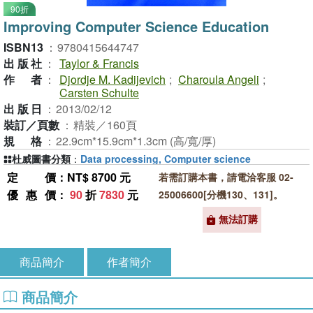
90折
Improving Computer Science Education
ISBN13
：
9780415644747
出版社
：
Taylor & Francis
作者
：
Djordje M. Kadijevich
;
Charoula Angeli
;
Carsten Schulte
出版日
：
2013/02/12
裝訂／頁數
：
精裝／160頁
規格
：
22.9cm*15.9cm*1.3cm (高/寬/厚)
杜威圖書分類
：
Data processing, Computer science
定價
：NT$ 8700 元
若需訂購本書，請電洽客服 02-
優惠價
：
90
折
7830
元
25006600[分機130、131]。
無法訂購
商品簡介
作者簡介
商品簡介