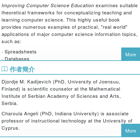
Improving Computer Science Education
examines suitable
theoretical frameworks for conceptualizing teaching and
learning computer science. This highly useful book
provides numerous examples of practical, "real world"
applications of major computer science information topics,
such as:
‧ Spreadsheets
More
‧ Databases
‧ Programming
作者簡介
Each chapter concludes with a section that summarzies
Djordje M. Kadijevich (PhD, University of Joensuu,
recommendations for teacher professional development.
Finland) is scientific counselor at the Mathematical
Traditionally, computer science education has been skills-
Institute of Serbian Academy of Sciences and Arts,
focused and disconnected from the reality students face
Serbia.
after they leave the classroom.
Improving Computer
Science Education
makes the subject matter useful and
Charoula Angeli (PhD, Indiana University) is associate
meaningful by connecting it explicitly to students'
professor of instructional technology at the University of
everyday lives.
Cyprus.
More
Carsten Schulte (PhD, University of Paderborn, Germany)