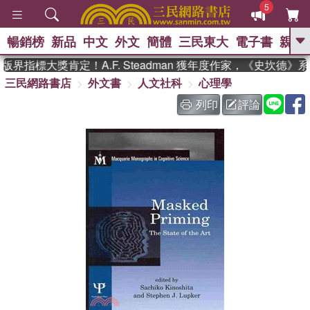
5
暢銷榜
新品
中文
外文
簡體
三民東大
電子書
親子
GO
界指標大獎肯定！A.F. Steadman 獲年度作家，《史坎德》
三民網路書店
外文書
人文社科
心理學
、
、
熱搜：
東野圭吾
The Odyssey
、
、
父親節
如果歷史是一群喵
暑期
列印
評論
、
、
推薦
國際布克獎 臺灣漫遊錄
方
、
、
念華
台灣的李登輝時代
數學女
、
孩：黎曼猜想
偉大的迷走神經