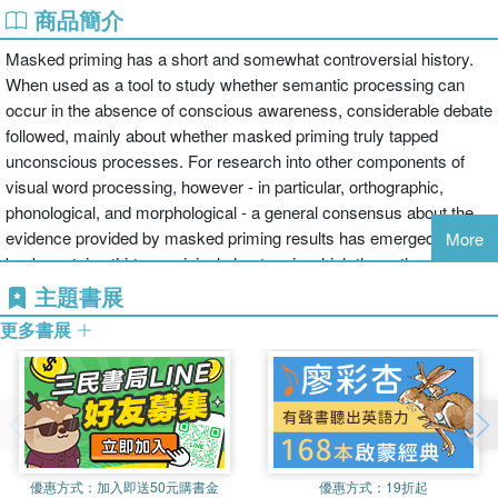
商品簡介
Masked priming has a short and somewhat controversial history.
When used as a tool to study whether semantic processing can
occur in the absence of conscious awareness, considerable debate
followed, mainly about whether masked priming truly tapped
unconscious processes. For research into other components of
visual word processing, however - in particular, orthographic,
phonological, and morphological - a general consensus about the
evidence provided by masked priming results has emerged. This
More
book contains thirteen original chapters in which these three
components of visual word processing are examined using the
主題書展
masked priming procedure. The chapters showcase the
更多書展
advantages of masked priming as an alternative to more standard
methods of studying language processing that require comparisons
of matched items. Based on a recent conference, this book offers
up-to-date research findings, and would be valuable to researchers
and students of word recognition, psycholinguistics, or reading.
優惠方式：
加入即送50元購書金
優惠方式：
19折起