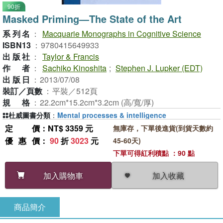
90折
Masked Priming—The State of the Art
系列名
：
Macquarie Monographs in Cognitive Science
ISBN13
：
9780415649933
出版社
：
Taylor & Francis
作者
：
Sachiko Kinoshita
;
Stephen J. Lupker (EDT)
出版日
：
2013/07/08
裝訂／頁數
：
平裝／512頁
規格
：
22.2cm*15.2cm*3.2cm (高/寬/厚)
杜威圖書分類
：
Mental processes & intelligence
定價
：NT$ 3359 元
無庫存，下單後進貨(到貨天數約
優惠價
：
90
折
3023
元
45-60天)
下單可得紅利積點 ：90 點
加入收藏
加入購物車
商品簡介