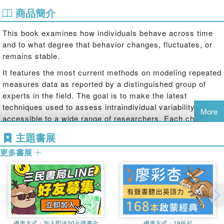
商品簡介
This book examines how individuals behave across time
and to what degree that behavior changes, fluctuates, or
remains stable.
It features the most current methods on modeling repeated
measures data as reported by a distinguished group of
experts in the field. The goal is to make the latest
techniques used to assess intraindividual variability
More
accessible to a wide range of researchers. Each chapter
is written in a "user-friendly" style such that even the
主題書展
"novice" data analyst can easily apply the techniques.
更多書展
Each chapter features:
a minimum discussion of mathematical detail;
an empirical example applying the technique; and
a discussion of the software related to that technique.
Content highlights include analysis of mixed, multi-level,
structural equation, and categorical data models. It is ideal
優惠方式：
加入即送50元購書金
優惠方式：
19折起