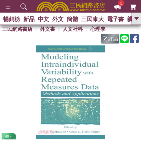
5
暢銷榜
新品
中文
外文
簡體
三民東大
電子書
親子
GO
三民網路書店
外文書
人文社科
心理學
評論
熱搜：
90折