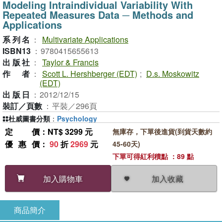
Modeling Intraindividual Variability With
Repeated Measures Data ─ Methods and
Applications
系列名
：
Multivariate Applications
ISBN13
：
9780415655613
出版社
：
Taylor & Francis
作者
：
Scott L. Hershberger (EDT)
;
D.s. Moskowitz
(EDT)
出版日
：
2012/12/15
裝訂／頁數
：
平裝／296頁
杜威圖書分類
：
Psychology
定價
：NT$ 3299 元
無庫存，下單後進貨(到貨天數約
優惠價
：
90
折
2969
元
45-60天)
下單可得紅利積點 ：89 點
加入收藏
加入購物車
商品簡介