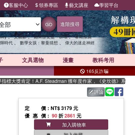
客服中心
領券專區
藝文講座
學習平台
進階搜尋
GO
、
、
、
sey
父親節
如果歷史是一群喵
暑期推薦
、
、
輝時代
數學女孩：黎曼猜想
偉大的迷走神經
子
文具選物
漫畫
教科考用
165反詐騙
獎肯定！A.F. Steadman 獲年度作家，《史坎德》系列帶你
評論
定價
：NT$ 3179 元
優惠價
：
90
折
2861
元
加入購物車
加入收藏