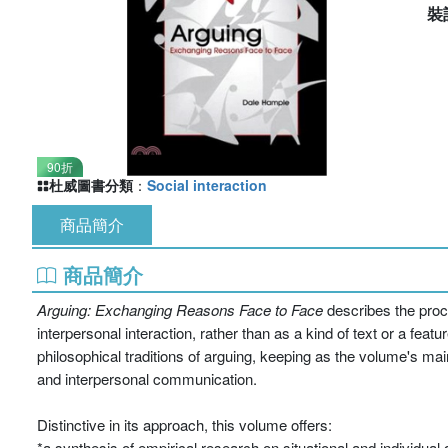
裝
90折
杜威圖書分類
：
Social interaction
商品簡介
商品簡介
Arguing: Exchanging Reasons Face to Face
describes the proc
interpersonal interaction, rather than as a kind of text or a fea
philosophical traditions of arguing, keeping as the volume's mai
and interpersonal communication.
Distinctive in its approach, this volume offers:
*a synthesis of empirical research on situational and individual 