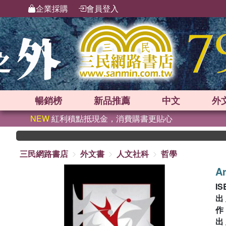
企業採購
會員登入
暢銷榜
新品
推薦
中文
外
NEW
紅利積點抵現金，消費購書更貼心
三民網路書店
外文書
人文社科
哲學
A
IS
出
出