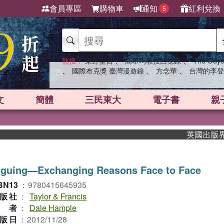
會員專區
購物車
通知
紅利兌換
5
、
、
熱搜：
東野圭吾
高希均教授回憶錄
The Odys
、
、
、
國際布克獎 臺灣漫遊錄
方念華
台灣的李登
文
簡體
三民東大
電子書
親
英國出版界指標大
rguing—Exchanging Reasons Face to Face
BN13
：
9780415645935
版社
：
Taylor & Francis
作者
：
Dale Hample
版日
：
2012/11/28