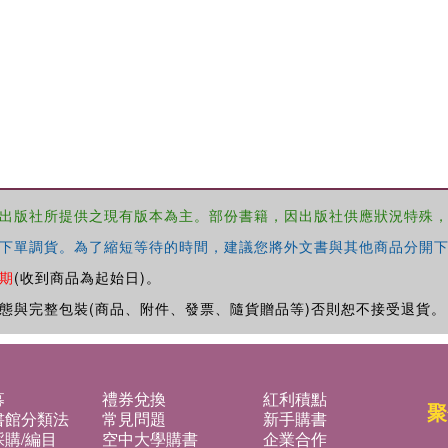
出版社所提供之現有版本為主。部份書籍，因出版社供應狀況特殊
下單調貨。為了縮短等待的時間，建議您將外文書與其他商品分開下
期
(收到商品為起始日)。
態與完整包裝(商品、附件、發票、隨貨贈品等)否則恕不接受退貨。
募
禮券兌換
紅利積點
聚
書館分類法
常見問題
新手購書
購/編目
空中大學購書
企業合作