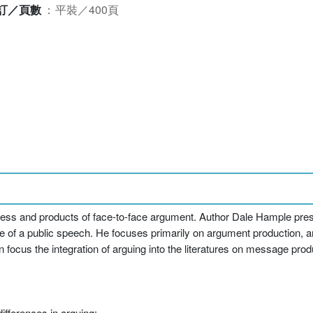
訂／頁數
：
平裝／400頁
ess and products of face-to-face argument. Author Dale Hample pres
ture of a public speech. He focuses primarily on argument production, 
n focus the integration of arguing into the literatures on message pr
differences in arguing;