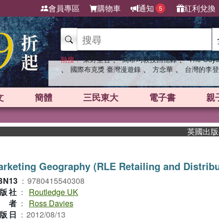
會員專區
購物車
通知
紅利兌換
5
、
、
熱搜：
東野圭吾
高希均教授回憶錄
The Odys
、
、
、
國際布克獎 臺灣漫遊錄
方念華
台灣的李登
文
簡體
三民東大
電子書
親
英國出版界指標
rketing Geography (RLE Retailing and Distribu
BN13
：
9780415540308
版社
：
Routledge UK
作者
：
Ross Davies
版日
：
2012/08/13