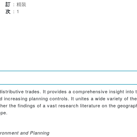
裝訂
：
精裝
版次
：
1
distributive trades. It provides a comprehensive insight int
d increasing planning controls. It unites a wide variety of th
r the findings of a vast research literature on the geograp
ope.
ronment and Planning