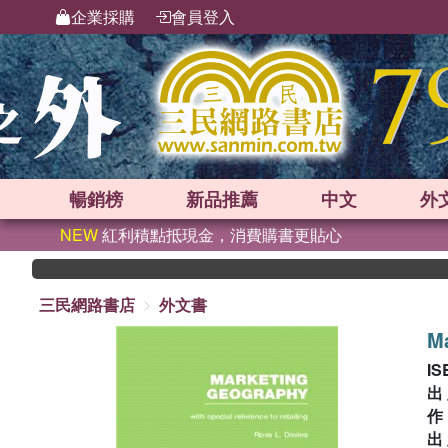
企業採購
會員登入
暢銷榜
新品
推薦
中文
外
NEW
紅利積點抵現金，消費購書更貼心
三民網路書店
外文書
Ma
IS
出
出