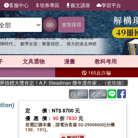
客服中心
領券專區
藝文講座
學習平台
進階搜尋
GO
、
、
、
sey
父親節
如果歷史是一群喵
暑期推薦
、
、
輝時代
數學女孩：黎曼猜想
偉大的迷走神經
子
文具選物
漫畫
教科考用
165反詐騙
大獎肯定！A.F. Steadman 獲年度作家，《史坎德》系列帶
列印
評論
tion)
定價
：NT$ 8700 元
優惠價
：
90
折
7830
元
若需訂購本書，請電洽客服 02-25006600[分機
130、131]。
無法訂購