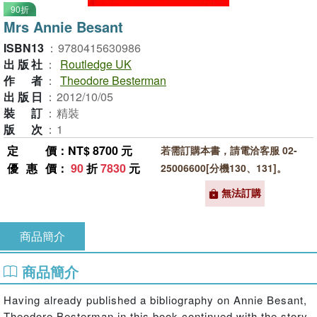
90折
Mrs Annie Besant
ISBN13
：
9780415630986
出版社
：
Routledge UK
作者
：
Theodore Besterman
出版日
：
2012/10/05
裝訂
：
精裝
版次
：
1
定價
：NT$ 8700 元
若需訂購本書，請電洽客服 02-
優惠價
：
90
折
7830
元
25006600[分機130、131]。
無法訂購
商品簡介
商品簡介
Having already published a bibliography on Annie Besant,
Theodore Besterman in this book continued with the story