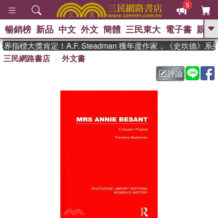
5
暢銷榜
新品
中文
外文
簡體
三民東大
電子書
親子
GO
指標大獎肯定！A.F. Steadman 獲年度作家，《史坎德》
三民網路書店
外文書
、
熱搜：
東野圭吾
高希均教授回憶錄
、
、
、
The Odyssey
父親節
如果歷
評論
、
、
史是一群喵
暑期推薦
國際布克
、
、
獎 臺灣漫遊錄
方念華
台灣的李
、
、
登輝時代
數學女孩：黎曼猜想
偉大的迷走神經