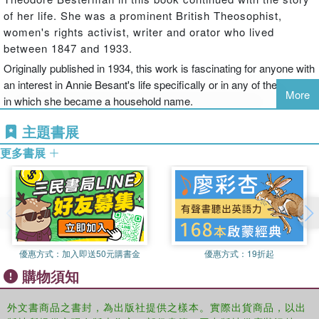
of her life. She was a prominent British Theosophist,
women's rights activist, writer and orator who lived
between 1847 and 1933.
Originally published in 1934, this work is fascinating for anyone with
an interest in Annie Besant's life specifically or in any of the areas
More
in which she became a household name.
主題書展
更多書展
優惠方式：
加入即送50元購書金
優惠方式：
19折起
購物須知
外文書商品之書封，為出版社提供之樣本。實際出貨商品，以出