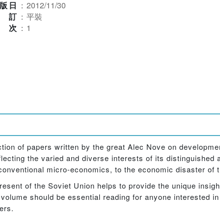
版日
：
2012/11/30
裝訂
：
平裝
版次
：
1
election of papers written by the great Alec Nove on develop
ecting the varied and diverse interests of its distinguished 
of conventional micro-economics, to the economic disaster of 
esent of the Soviet Union helps to provide the unique insigh
 volume should be essential reading for anyone interested i
ers.