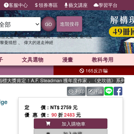
客服中心
領券專區
藝文講座
學習平台
進階搜尋
GO
、
、
果歷史是一群喵
暑期推薦
國際布克獎 臺灣漫
、
黎曼猜想
偉大的迷走神經
子
文具選物
漫畫
教科考用
165反詐騙
肯定！A.F. Steadman 獲年度作家，《史坎德》系列帶你
列印
評論
dge
定價
：NT$ 2759 元
優惠價
：
90
折
2483
元
加入購物車
加入收藏