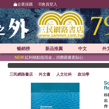
企業採購
會員登入
暢銷榜
新品
推薦
中文
外
NEW
紅利積點抵現金，消費購書更貼心
三民網路書店
外文書
人文社科
政治學
S
Re
IS
出