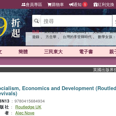
會員專區
購物車
通知
紅利兌換
5
、
、
、
熱搜：
東野圭吾
The Odyssey
父親節
如
、
、
、
遊錄
方念華
台灣的李登輝時代
數學女孩：
文
簡體
三民東大
電子書
親
英國出版界指標大獎
ocialism, Economics and Development (Routle
vivals)
BN13
：
9780415684934
版社
：
Routledge UK
作者
：
Alec Nove