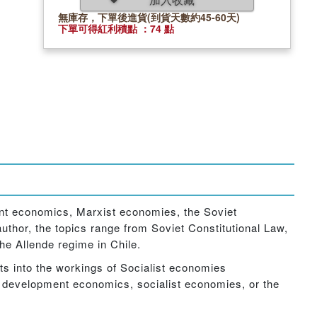
無庫存，下單後進貨(到貨天數約45-60天)
下單可得紅利積點 ：74 點
ment economics, Marxist economies, the Soviet
author, the topics range from Soviet Constitutional Law,
the Allende regime in Chile.
ts into the workings of Socialist economies
n development economics, socialist economies, or the