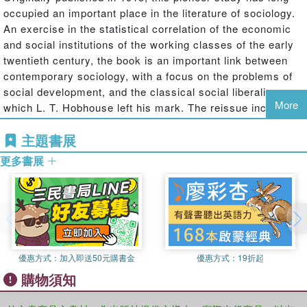
occupied an important place in the literature of sociology.
An exercise in the statistical correlation of the economic
and social institutions of the working classes of the early
twentieth century, the book is an important link between
contemporary sociology, with a focus on the problems of
social development, and the classical social liberalism on
More
which L. T. Hobhouse left his mark. The reissue includes
the introduction written by Morris Ginsberg in the 1965
主題書展
reprint, where he explains what he and his colleagues set
out to achieve and responds to the criticism faced by the
更多書展
study. This is a classic work which is still of great value to
sociologists and anthropologists today.
優惠方式：
加入即送50元購書金
優惠方式：
19折起
購物須知