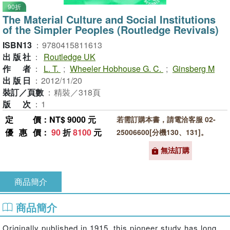
90折
The Material Culture and Social Institutions
of the Simpler Peoples (Routledge Revivals)
ISBN13
：
9780415811613
出版社
：
Routledge UK
作者
：
L. T.
;
Wheeler Hobhouse G. C.
;
Ginsberg M
出版日
：
2012/11/20
裝訂／頁數
：
精裝／318頁
版次
：
1
定價
：NT$ 9000 元
若需訂購本書，請電洽客服 02-
優惠價
：
90
折
8100
元
25006600[分機130、131]。
無法訂購
商品簡介
商品簡介
Originally published in 1915, this pioneer study has long