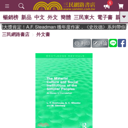
5
暢銷榜
新品
中文
外文
簡體
三民東大
電子書
親子
GO
獎肯定！A.F. Steadman 獲年度作家，《史坎德》系列帶你
三民網路書店
外文書
、
、
熱搜：
東野圭吾
The Odyssey
、
、
父親節
如果歷史是一群喵
暑期
列印
評論
、
、
推薦
國際布克獎 臺灣漫遊錄
方
、
、
念華
台灣的李登輝時代
數學女
、
孩：黎曼猜想
偉大的迷走神經