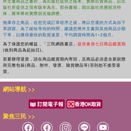
外文書商品之書封，為出版社提供之樣本。實際出貨商品，以出
版社所提供之現有版本為主。部份書籍，因出版社供應狀況特
殊，匯率將依實際狀況做調整。
無庫存之商品，在您完成訂單程序之後，將以空運的方式為你下
單調貨。為了縮短等待的時間，建議您將外文書與其他商品分開
下單，以獲得最快的取貨速度，平均調貨時間為1~2個月。
為了保護您的權益，「三民網路書店」
提供會員七日商品鑑賞期
(收到商品為起始日)。
若要辦理退貨，請在商品鑑賞期內寄回，且商品必須是全新狀態
與完整包裝(商品、附件、發票、隨貨贈品等)否則恕不接受退
貨。
網站導航 >>
聚焦三民 >>