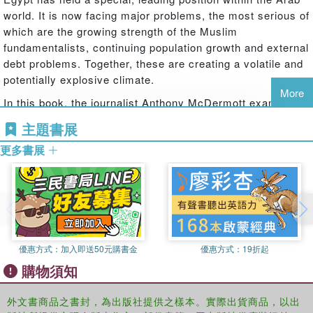
world. It is now facing major problems, the most serious of
which are the growing strength of the Muslim
fundamentalists, continuing population growth and external
debt problems. Together, these are creating a volatile and
potentially explosive climate.
More
In this book, the journalist Anthony McDermott examines
the development of Egypt from Revolution to the present,
主題書展
describing various features of Egyptian society and the
更多書展
contributions of its leaders. He asks whether Egypt has
fulfilled its expected role as the model for Arab and
developing countries or whether the peace pact made by
Sadat with Israel was a major error, causing Egypt's
withdrawal under Mubarak from the centre of international
politics.
優惠方式：
加入即送50元購書金
優惠方式：
19折起
The book is lively and readable and provides a challenging
購物須知
introduction to the development and problems of the
largest country in the Middle East.
外文書商品之書封，為出版社提供之樣本。實際出貨商品，以出
First published 1988.