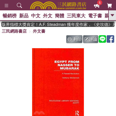
5
暢銷榜
新品
中文
外文
簡體
三民東大
電子書
親子
GO
界指標大獎肯定！A.F. Steadman 獲年度作家，《史坎德
三民網路書店
外文書
、
熱搜：
東野圭吾
高希均教授回憶錄
、
、
、
The Odyssey
父親節
如果歷
列印
評論
、
、
史是一群喵
暑期推薦
國際布克
、
、
獎 臺灣漫遊錄
方念華
台灣的李
、
、
登輝時代
數學女孩：黎曼猜想
偉大的迷走神經