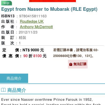
90折
Egypt from Nasser to Mubarak (RLE Egypt)
ISBN13
：
9780415811163
出版社
：
Routledge UK
作者
：
Anthony McDermott
出版日
：
2012/11/23
裝訂
：
精裝
版次
：
1
定價
：NT$ 9000 元
若需訂購本書，請電洽客服 02-
優惠價
：
90
折
8100
元
25006600[分機130、131]。
無法訂購
商品簡介
商品簡介
Ever since Nasser overthrew Prince Farouk in 1952,
Egypt has held a special, leading position within the Arab