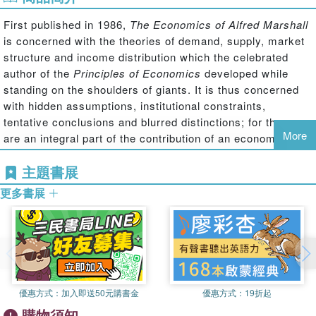
First published in 1986,
The Economics of Alfred Marshall
is concerned with the theories of demand, supply, market
structure and income distribution which the celebrated
author of the
Principles of Economics
developed while
standing on the shoulders of giants. It is thus concerned
with hidden assumptions, institutional constraints,
tentative conclusions and blurred distinctions; for these
More
are an integral part of the contribution of an economist
who warned against spurious over-simplification of that
主題書展
which is inherently complex.
更多書展
The economics of Alfred Marshall appears easy when in
fact it is fraught with difficulties.
The Economics of Alfred
Marshall
seeks to explain Marshall's theories in detail and
to evaluate them in depth. The book attempts in that way
to help the reader to gain a deeper understanding of an
influential thinker whose insights, however difficult,
continue to shed a great deal of light on the nature and
優惠方式：
加入即送50元購書金
優惠方式：
19折起
workings of the economic system.
購物須知