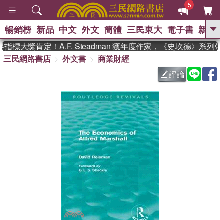
5
暢銷榜
新品
中文
外文
簡體
三民東大
電子書
親子
GO
標大獎肯定！A.F. Steadman 獲年度作家，《史坎德》系列
三民網路書店
外文書
商業財經
、
熱搜：
東野圭吾
高希均教授回憶錄
、
、
、
The Odyssey
父親節
如果歷
評論
、
、
史是一群喵
暑期推薦
國際布克
、
、
獎 臺灣漫遊錄
方念華
台灣的李
、
、
登輝時代
數學女孩：黎曼猜想
偉大的迷走神經