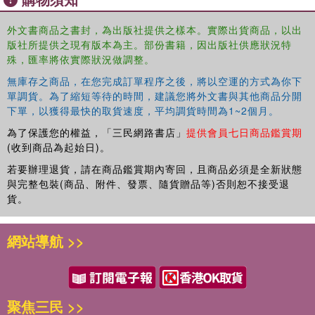
外文書商品之書封，為出版社提供之樣本。實際出貨商品，以出
版社所提供之現有版本為主。部份書籍，因出版社供應狀況特
殊，匯率將依實際狀況做調整。
無庫存之商品，在您完成訂單程序之後，將以空運的方式為你下
單調貨。為了縮短等待的時間，建議您將外文書與其他商品分開
下單，以獲得最快的取貨速度，平均調貨時間為1~2個月。
為了保護您的權益，「三民網路書店」
提供會員七日商品鑑賞期
(收到商品為起始日)。
若要辦理退貨，請在商品鑑賞期內寄回，且商品必須是全新狀態
與完整包裝(商品、附件、發票、隨貨贈品等)否則恕不接受退
貨。
網站導航 >>
聚焦三民 >>