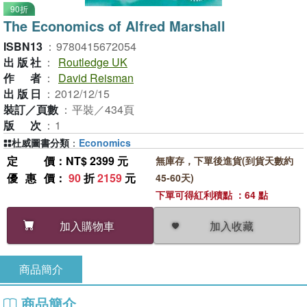
90折
The Economics of Alfred Marshall
ISBN13
：
9780415672054
出版社
：
Routledge UK
作者
：
David Reisman
出版日
：
2012/12/15
裝訂／頁數
：
平裝／434頁
版次
：
1
杜威圖書分類
：
Economics
定價
：NT$ 2399 元
無庫存，下單後進貨(到貨天數約
優惠價
：
90
折
2159
元
45-60天)
下單可得紅利積點 ：64 點
加入收藏
加入購物車
商品簡介
商品簡介