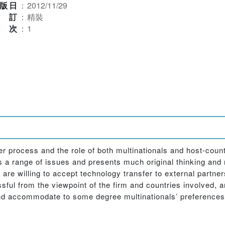
版日
：
2012/11/29
裝訂
：
精裝
版次
：
1
er process and the role of both multinationals and host-cou
 a range of issues and presents much original thinking and r
 are willing to accept technology transfer to external partne
sful from the viewpoint of the firm and countries involved, 
f and accommodate to some degree multinationals’ preferences