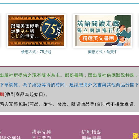
優惠方式：
75折起
優惠方式：
熱賣中
出版社所提供之現有版本為主。部份書籍，因出版社供應狀況特殊
下單調貨。為了縮短等待的時間，建議您將外文書與其他商品分開下
期
(收到商品為起始日)。
態與完整包裝(商品、附件、發票、隨貨贈品等)否則恕不接受退貨。
募
禮券兌換
紅利積點
聚
書館分類法
常見問題
新手購書