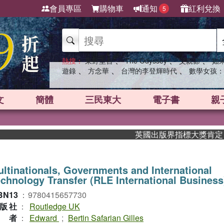
會員專區
購物車
通知
紅利兌換
5
、
、
、
熱搜：
東野圭吾
The Odyssey
父親節
如
、
、
、
遊錄
方念華
台灣的李登輝時代
數學女孩：
文
簡體
三民東大
電子書
親
英國出版界指標大獎肯定！A.F
ltinationals, Governments and International
chnology Transfer (RLE International Business
BN13
：
9780415657730
版社
：
Routledge UK
作者
：
Edward
;
Bertin Safarian Gilles