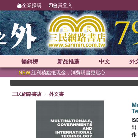
企業採購
會員登入
暢銷榜
新品
推薦
中文
外
NEW
紅利積點抵現金，消費購書更貼心
三民網路書店
外文書
Mu
Te
IS
出