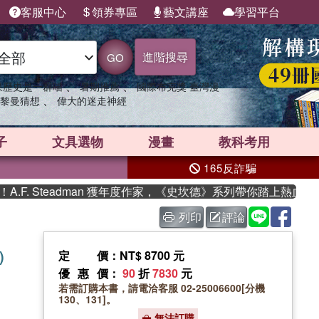
客服中心
領券專區
藝文講座
學習平台
進階搜尋
GO
、
、
果歷史是一群喵
暑期推薦
國際布克獎 臺灣漫
、
黎曼猜想
偉大的迷走神經
子
文具選物
漫畫
教科考用
165反詐騙
. Steadman 獲年度作家，《史坎德》系列帶你踏上熱血奇幻旅
列印
評論
)
定價
：NT$ 8700 元
優惠價
：
90
折
7830
元
若需訂購本書，請電洽客服 02-25006600[分機
130、131]。
無法訂購