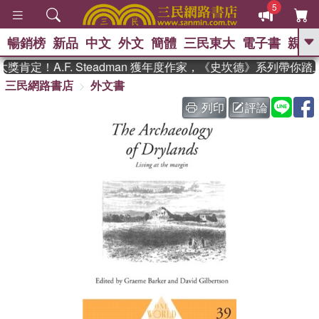
5
暢銷榜
新品
中文
外文
簡體
三民東大
電子書
親子
GO
肯定！A.F. Steadman 獲年度作家，《史坎德》系列帶你踏
三民網路書店
外文書
、
、
熱搜：
東野圭吾
The Odyssey
、
、
父親節
如果歷史是一群喵
暑期
列印
評論
、
、
推薦
國際布克獎 臺灣漫遊錄
方
、
、
念華
台灣的李登輝時代
數學女
、
孩：黎曼猜想
偉大的迷走神經