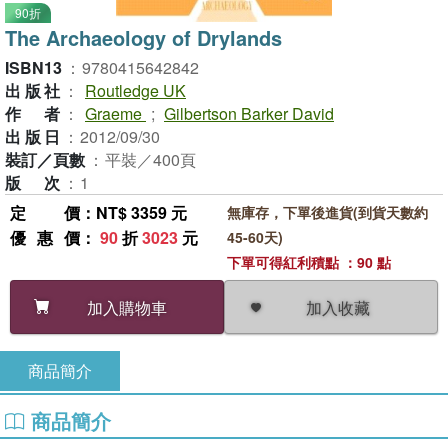
90折
The Archaeology of Drylands
ISBN13
：
9780415642842
出版社
：
Routledge UK
作者
：
Graeme
;
Gilbertson Barker David
出版日
：
2012/09/30
裝訂／頁數
：
平裝／400頁
版次
：
1
定價
：NT$ 3359 元
無庫存，下單後進貨(到貨天數約
優惠價
：
90
折
3023
元
45-60天)
下單可得紅利積點 ：90 點
加入收藏
加入購物車
商品簡介
商品簡介