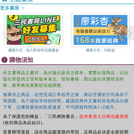
political phenomena such as European integration. As one
更多書展
of the first studies of EU memories, this approach opens a
unique window of analysis to view the development of the
European community, and makes a fascinating
contribution to our understanding of the political tradition
born of 60 years of European integration.
A Political Theory of Identity in European Integration:
優惠方式：
加入即送50元購書金
優惠方式：
19折起
Memory and Policies
will be of strong interest to students
購物須知
and scholars of European politics, contemporary
democratic theory and EU studies.
外文書商品之書封，為出版社提供之樣本。實際出貨商品，以出
版社所提供之現有版本為主。部份書籍，因出版社供應狀況特
殊，匯率將依實際狀況做調整。
無庫存之商品，在您完成訂單程序之後，將以空運的方式為你下
單調貨。為了縮短等待的時間，建議您將外文書與其他商品分開
下單，以獲得最快的取貨速度，平均調貨時間為1~2個月。
為了保護您的權益，「三民網路書店」
提供會員七日商品鑑賞期
(收到商品為起始日)。
若要辦理退貨，請在商品鑑賞期內寄回，且商品必須是全新狀態