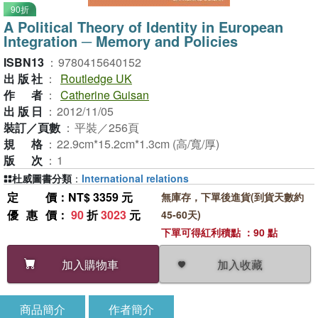
90折
A Political Theory of Identity in European
Integration ─ Memory and Policies
ISBN13
：
9780415640152
出版社
：
Routledge UK
作者
：
Catherine Guisan
出版日
：
2012/11/05
裝訂／頁數
：
平裝／256頁
規格
：
22.9cm*15.2cm*1.3cm (高/寬/厚)
版次
：
1
杜威圖書分類
：
International relations
定價
：NT$ 3359 元
無庫存，下單後進貨(到貨天數約
優惠價
：
90
折
3023
元
45-60天)
下單可得紅利積點 ：90 點
加入收藏
加入購物車
商品簡介
作者簡介