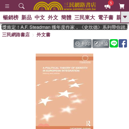
5
暢銷榜
新品
中文
外文
簡體
三民東大
電子書
親子
GO
肯定！A.F. Steadman 獲年度作家，《史坎德》系列帶你踏
三民網路書店
外文書
、
熱搜：
東野圭吾
高希均教授回憶錄
、
、
、
The Odyssey
父親節
如果歷
列印
評論
、
、
史是一群喵
暑期推薦
國際布克
、
、
獎 臺灣漫遊錄
方念華
台灣的李
、
、
登輝時代
數學女孩：黎曼猜想
偉大的迷走神經