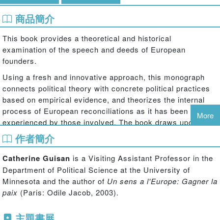
商品簡介
This book provides a theoretical and historical
examination of the speech and deeds of European
founders.
Using a fresh and innovative approach, this monograph
connects political theory with concrete political practices
based on empirical evidence, and theorizes the internal
process of European reconciliations as it has been
More
experienced by those involved. The book draws upon over
100 interviews, memoirs, autobiographies and essays of
作者簡介
elite and grassroot actors across the history of the
European Union, from the founding of the European Coal
Catherine Guisan
is a Visiting Assistant Professor in the
and Steel Community in 1950-2 to the 2010 financial
Department of Political Science at the University of
crisis. It introduces the reader to major contemporary
Minnesota and the author of
Un sens a l'Europe: Gagner la
Western political thinkers, Hannah Arendt, Jurgen
paix
(Paris: Odile Jacob, 2003).
Habermas, Charles Taylor and Paul Ricoeur, and
examines how their theories develop the interpretation of
主題書展