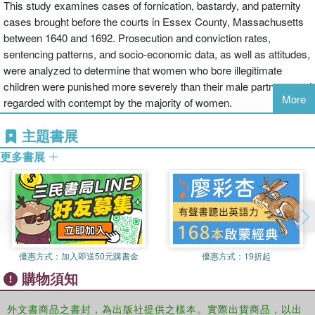
This study examines cases of fornication, bastardy, and paternity
cases brought before the courts in Essex County, Massachusetts
between 1640 and 1692. Prosecution and conviction rates,
sentencing patterns, and socio-economic data, as well as attitudes,
were analyzed to determine that women who bore illegitimate
children were punished more severely than their male partners, and
More
regarded with contempt by the majority of women.
主題書展
更多書展
優惠方式：
加入即送50元購書金
優惠方式：
19折起
購物須知
外文書商品之書封，為出版社提供之樣本。實際出貨商品，以出