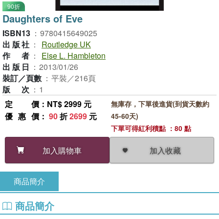
90折
Daughters of Eve
ISBN13
：
9780415649025
出版社
：
Routledge UK
作者
：
Else L. Hambleton
出版日
：
2013/01/26
裝訂／頁數
：
平裝／216頁
版次
：
1
定價
：NT$ 2999 元
無庫存，下單後進貨(到貨天數約
優惠價
：
90
折
2699
元
45-60天)
下單可得紅利積點 ：80 點
加入收藏
加入購物車
商品簡介
商品簡介