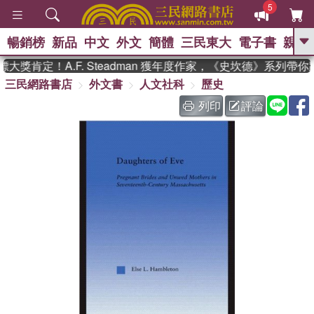
5
暢銷榜
新品
中文
外文
簡體
三民東大
電子書
親子
GO
獎肯定！A.F. Steadman 獲年度作家，《史坎德》系列帶你
三民網路書店
外文書
人文社科
歷史
、
、
熱搜：
東野圭吾
The Odyssey
、
、
父親節
如果歷史是一群喵
暑期
列印
評論
、
、
推薦
國際布克獎 臺灣漫遊錄
方
、
、
念華
台灣的李登輝時代
數學女
、
孩：黎曼猜想
偉大的迷走神經