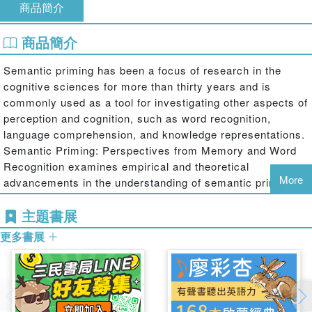
商品簡介
商品簡介
Semantic priming has been a focus of research in the
cognitive sciences for more than thirty years and is
commonly used as a tool for investigating other aspects of
perception and cognition, such as word recognition,
language comprehension, and knowledge representations.
Semantic Priming: Perspectives from Memory and Word
Recognition examines empirical and theoretical
More
advancements in the understanding of semantic priming,
providing a succinct, in-depth review of this important
主題書展
phenomenon, framed in terms of models of memory and
models of word recognition.
更多書展
The first section examines models of semantic priming,
including spreading activation models, the verification
model, compound-cue models, distributed network
models, and multistage activation models (e.g. interactive-