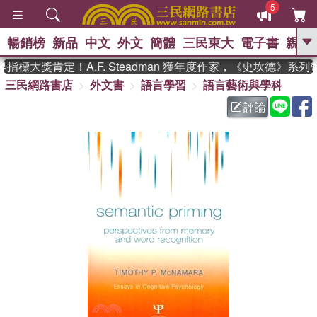
5
暢銷榜
新品
中文
外文
簡體
三民東大
電子書
親子
GO
標大獎肯定！A.F. Steadman 獲年度作家，《史坎德》系
三民網路書店
外文書
語言學習
語言藝術與學科
、
熱搜：
東野圭吾
高希均教授回憶錄
、
、
、
The Odyssey
父親節
如果歷
評論
、
、
史是一群喵
暑期推薦
國際布克
、
、
獎 臺灣漫遊錄
方念華
台灣的李
、
、
登輝時代
數學女孩：黎曼猜想
偉大的迷走神經