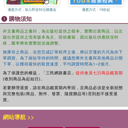
activation model).
優惠方式：
加入即送50元購書金
優惠方式：
19折起
The second section examines issues and findings that
購物須知
have played an especially important role in testing models
of priming and includes chapters on the following topics:
外文書商品之書封，為出版社提供之樣本。實際出貨商品，以出
methodological issues (e.g. counterbalancing of materials,
版社所提供之現有版本為主。部份書籍，因出版社供應狀況特
choice of priming baselines); automatic vs. strategic
殊，匯率將依實際狀況做調整。
priming; associative vs. “pure” semantic priming;
mediated priming; long-term semantic priming; backward
無庫存之商品，在您完成訂單程序之後，將以空運的方式為你下
priming; unconscious priming; the prime-task effect; list
單調貨。為了縮短等待的時間，建議您將外文書與其他商品分開
下單，以獲得最快的取貨速度，平均調貨時間為1~2個月。
context effects; effects of word frequency, stimulus
quality, and stimulus repetition; and the cognitive
為了保護您的權益，「三民網路書店」
提供會員七日商品鑑賞期
neuroscience of semantic priming.
(收到商品為起始日)。
The book closes with a summary and a discussion of
若要辦理退貨，請在商品鑑賞期內寄回，且商品必須是全新狀態
promising new research directions.
與完整包裝(商品、附件、發票、隨貨贈品等)否則恕不接受退
貨。
The volume will be of interest to a wide range of
researchers and students in the cognitive sciences and
網站導航 >>
neurosciences.