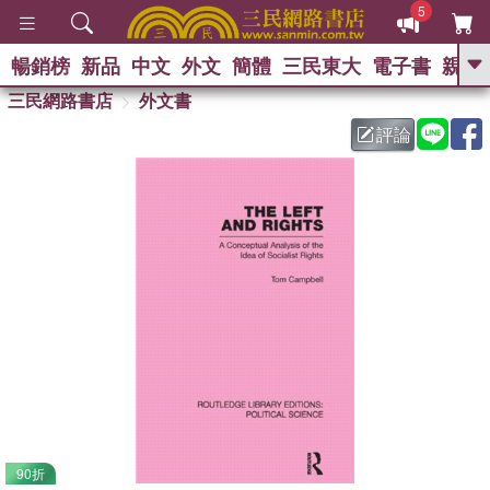
5
暢銷榜
新品
中文
外文
簡體
三民東大
電子書
親子
GO
三民網路書店
外文書
評論
熱搜：
90折