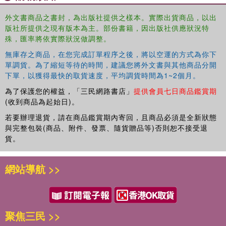
外文書商品之書封，為出版社提供之樣本。實際出貨商品，以出
版社所提供之現有版本為主。部份書籍，因出版社供應狀況特
殊，匯率將依實際狀況做調整。
無庫存之商品，在您完成訂單程序之後，將以空運的方式為你下
單調貨。為了縮短等待的時間，建議您將外文書與其他商品分開
下單，以獲得最快的取貨速度，平均調貨時間為1~2個月。
為了保護您的權益，「三民網路書店」
提供會員七日商品鑑賞期
(收到商品為起始日)。
若要辦理退貨，請在商品鑑賞期內寄回，且商品必須是全新狀態
與完整包裝(商品、附件、發票、隨貨贈品等)否則恕不接受退
貨。
網站導航 >>
聚焦三民 >>