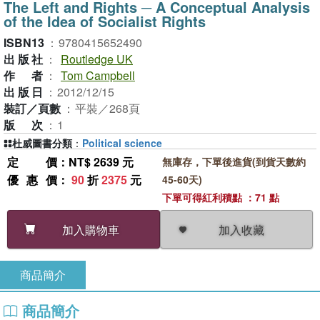
The Left and Rights ─ A Conceptual Analysis
of the Idea of Socialist Rights
ISBN13
：
9780415652490
出版社
：
Routledge UK
作者
：
Tom Campbell
出版日
：
2012/12/15
裝訂／頁數
：
平裝／268頁
版次
：
1
杜威圖書分類
：
Political science
定價
：NT$ 2639 元
無庫存，下單後進貨(到貨天數約
優惠價
：
90
折
2375
元
45-60天)
下單可得紅利積點 ：71 點
加入收藏
加入購物車
商品簡介
商品簡介