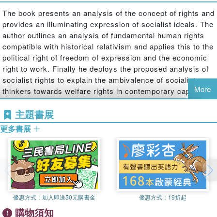
The book presents an analysis of the concept of rights and
provides an illuminating expression of socialist ideals. The
author outlines an analysis of fundamental human rights
compatible with historical relativism and applies this to the
political right of freedom of expression and the economic
right to work. Finally he deploys the proposed analysis of
socialist rights to explain the ambivalence of socialist
More
thinkers towards welfare rights in contemporary capitalist
states and to analyze the logic of assertions that welfare
主題書展
law is often counter-productive.
更多書展
優惠方式：
加入即送50元購書金
優惠方式：
19折起
購物須知