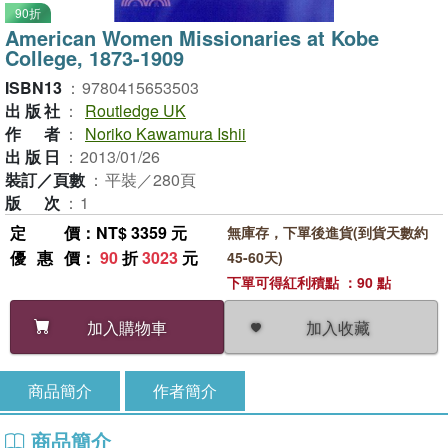
90折
American Women Missionaries at Kobe
College, 1873-1909
ISBN13
：
9780415653503
出版社
：
Routledge UK
作者
：
Noriko Kawamura Ishii
出版日
：
2013/01/26
裝訂／頁數
：
平裝／280頁
版次
：
1
定價
：NT$ 3359 元
無庫存，下單後進貨(到貨天數約
優惠價
：
90
折
3023
元
45-60天)
下單可得紅利積點 ：90 點
加入收藏
加入購物車
商品簡介
作者簡介
商品簡介