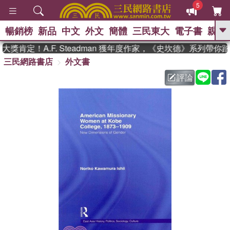
5
暢銷榜
新品
中文
外文
簡體
三民東大
電子書
親子
GO
獎肯定！A.F. Steadman 獲年度作家，《史坎德》系列帶你
三民網路書店
外文書
、
熱搜：
東野圭吾
高希均教授回憶錄
、
、
、
The Odyssey
父親節
如果歷
評論
、
、
史是一群喵
暑期推薦
國際布克
、
、
獎 臺灣漫遊錄
方念華
台灣的李
、
、
登輝時代
數學女孩：黎曼猜想
偉大的迷走神經