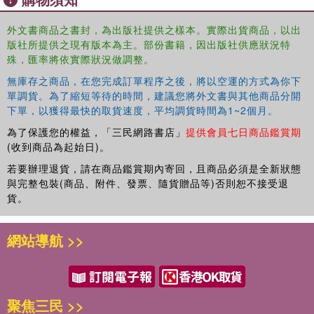
外文書商品之書封，為出版社提供之樣本。實際出貨商品，以出
版社所提供之現有版本為主。部份書籍，因出版社供應狀況特
殊，匯率將依實際狀況做調整。
無庫存之商品，在您完成訂單程序之後，將以空運的方式為你下
單調貨。為了縮短等待的時間，建議您將外文書與其他商品分開
下單，以獲得最快的取貨速度，平均調貨時間為1~2個月。
為了保護您的權益，「三民網路書店」
提供會員七日商品鑑賞期
(收到商品為起始日)。
若要辦理退貨，請在商品鑑賞期內寄回，且商品必須是全新狀態
與完整包裝(商品、附件、發票、隨貨贈品等)否則恕不接受退
貨。
網站導航 >>
聚焦三民 >>