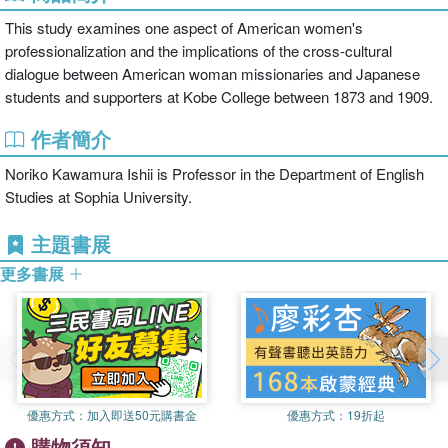
This study examines one aspect of American women's
professionalization and the implications of the cross-cultural
dialogue between American woman missionaries and Japanese
students and supporters at Kobe College between 1873 and 1909.
作者簡介
Noriko Kawamura Ishii is Professor in the Department of English
Studies at Sophia University.
主題書展
更多書展
優惠方式：
加入即送50元購書金
優惠方式：
19折起
購物須知