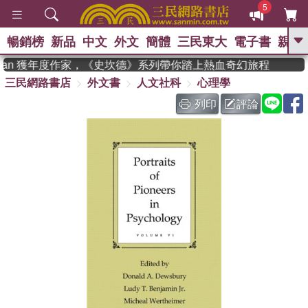
5
暢銷榜
新品
中文
外文
簡體
三民東大
電子書
親子
GO
dman 獲年度作家，《史坎德》系列帶你踏上熱血奇幻旅程
三民網路書店
外文書
人文社科
心理學
、
、
熱搜：
東野圭吾
The Odyssey
、
、
父親節
如果歷史是一群喵
暑期
列印
評論
、
、
推薦
國際布克獎 臺灣漫遊錄
方
、
、
念華
台灣的李登輝時代
數學女
、
孩：黎曼猜想
偉大的迷走神經