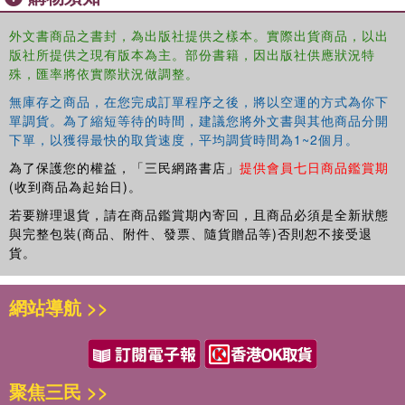
informal, personal, sometimes humorous, style of writing, the
books will appeal to students and instructors interested in the
外文書商品之書封，為出版社提供之樣本。實際出貨商品，以出
版社所提供之現有版本為主。部份書籍，因出版社供應狀況特
history of psychology. Each of the six volumes in this series
殊，匯率將依實際狀況做調整。
contains different profiles, thereby bringing more than 120 of the
pioneers in psychology more vividly to life.
無庫存之商品，在您完成訂單程序之後，將以空運的方式為你下
單調貨。為了縮短等待的時間，建議您將外文書與其他商品分開
下單，以獲得最快的取貨速度，平均調貨時間為1~2個月。
為了保護您的權益，「三民網路書店」
提供會員七日商品鑑賞期
(收到商品為起始日)。
若要辦理退貨，請在商品鑑賞期內寄回，且商品必須是全新狀態
與完整包裝(商品、附件、發票、隨貨贈品等)否則恕不接受退
貨。
網站導航 >>
聚焦三民 >>