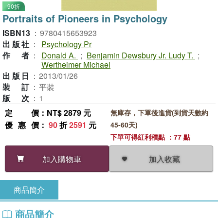
90折
Portraits of Pioneers in Psychology
ISBN13
：
9780415653923
出版社
：
Psychology Pr
作者
：
Donald A.
;
Benjamin Dewsbury Jr. Ludy T.
;
Wertheimer Michael
出版日
：
2013/01/26
裝訂
：
平裝
版次
：
1
定價
：NT$ 2879 元
無庫存，下單後進貨(到貨天數約
優惠價
：
90
折
2591
元
45-60天)
下單可得紅利積點 ：77 點
加入收藏
加入購物車
商品簡介
商品簡介