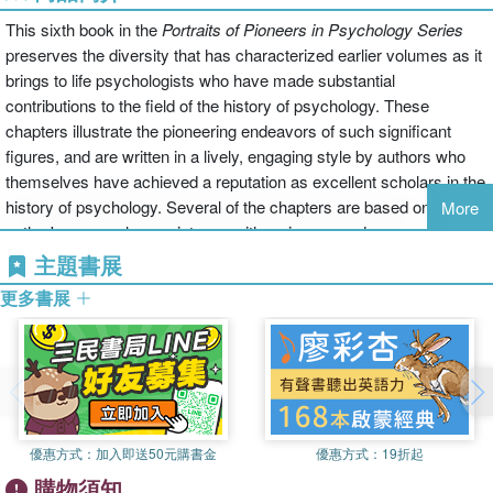
This sixth book in the
Portraits of Pioneers in Psychology
Series
preserves the diversity that has characterized earlier volumes as it
brings to life psychologists who have made substantial
contributions to the field of the history of psychology. These
chapters illustrate the pioneering endeavors of such significant
figures, and are written in a lively, engaging style by authors who
themselves have achieved a reputation as excellent scholars in the
history of psychology. Several of the chapters are based on the
More
author's personal acquaintance with a pioneer, and new, previously
unavailable information about these luminaries is presented in this
主題書展
volume.
更多書展
Each of these volumes provides glimpses into the personal and
scholarly lives of 20 giants in the history of psychology. Prominent
scholars provide chapters on a pioneer who made important
contributions in their own area of expertise. A special section in
each volume provides portraits of the editors and authors,
優惠方式：
加入即送50元購書金
優惠方式：
19折起
containing interesting information about the relationship between the
購物須知
pioneers and the psychologists who describe them. Utilizing an