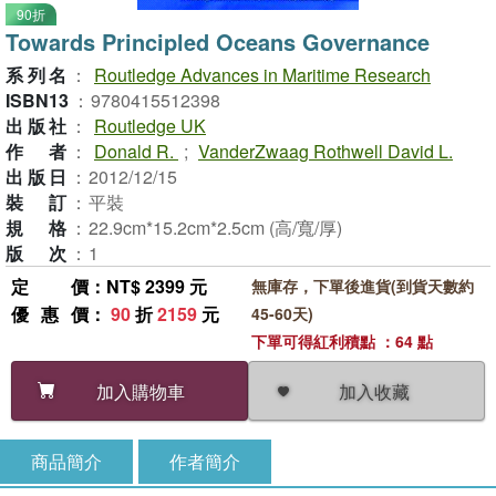
90折
Towards Principled Oceans Governance
系列名
：
Routledge Advances in Maritime Research
ISBN13
：
9780415512398
出版社
：
Routledge UK
作者
：
Donald R.
;
VanderZwaag Rothwell David L.
出版日
：
2012/12/15
裝訂
：
平裝
規格
：
22.9cm*15.2cm*2.5cm (高/寬/厚)
版次
：
1
定價
：NT$ 2399 元
無庫存，下單後進貨(到貨天數約
優惠價
：
90
折
2159
元
45-60天)
下單可得紅利積點 ：64 點
加入收藏
加入購物車
商品簡介
作者簡介