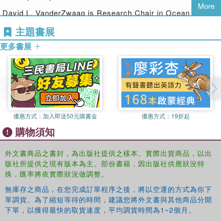
More
David L. VanderZwaag is Research Chair in Ocean Law
and Governance, Dalhousie University, Australia. He is a
主題書展
member of the Commission on Environmental Law (CEL),
更多書展
World Conservation Union (IUCN) and presently chairs the
IUCN Specialist Group on Oceans, Coasts and Coral
Reefs.
優惠方式：
加入即送50元購書金
優惠方式：
19折起
購物須知
外文書商品之書封，為出版社提供之樣本。實際出貨商品，以出
版社所提供之現有版本為主。部份書籍，因出版社供應狀況特
殊，匯率將依實際狀況做調整。
無庫存之商品，在您完成訂單程序之後，將以空運的方式為你下
單調貨。為了縮短等待的時間，建議您將外文書與其他商品分開
下單，以獲得最快的取貨速度，平均調貨時間為1~2個月。