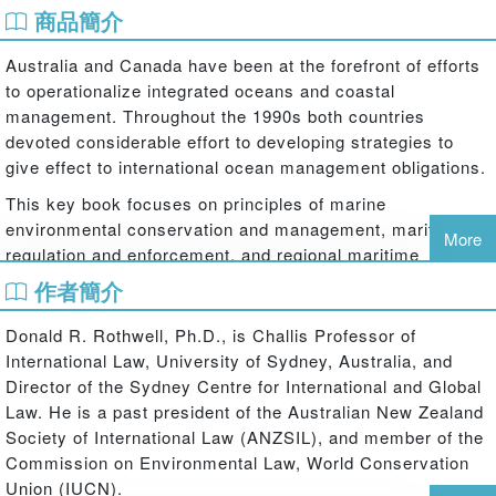
商品簡介
Australia and Canada have been at the forefront of efforts
to operationalize integrated oceans and coastal
management. Throughout the 1990s both countries
devoted considerable effort to developing strategies to
give effect to international ocean management obligations.
This key book focuses on principles of marine
environmental conservation and management, maritime
More
regulation and enforcement, and regional maritime
planning and implementation. With contributions from
作者簡介
respected scholars, this informative book collectively
assesses the obligations, compliance, implementation and
Donald R. Rothwell, Ph.D., is Challis Professor of
trends in international ocean law, particularly in giving
International Law, University of Sydney, Australia, and
effect to an Oceans Policy, regional maritime planning,
Director of the Sydney Centre for International and Global
international oceans governance, and maritime security.
Law. He is a past president of the Australian New Zealand
This book will be of interest to all academics involved with
Society of International Law (ANZSIL), and member of the
maritime studies and international law.
Commission on Environmental Law, World Conservation
Union (IUCN).