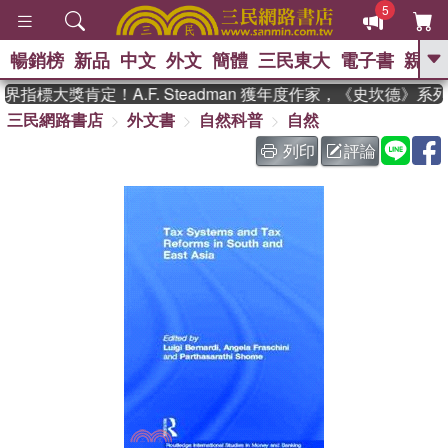
5
暢銷榜
新品
中文
外文
簡體
三民東大
電子書
親子
GO
指標大獎肯定！A.F. Steadman 獲年度作家，《史坎德》
三民網路書店
外文書
自然科普
自然
、
熱搜：
東野圭吾
高希均教授回憶錄
、
、
、
The Odyssey
父親節
如果歷
列印
評論
、
、
史是一群喵
暑期推薦
國際布克
、
、
獎 臺灣漫遊錄
方念華
台灣的李
、
、
登輝時代
數學女孩：黎曼猜想
偉大的迷走神經