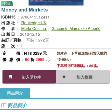
90折
Money and Markets
ISBN13
：
9780415512411
出版社
：
Routledge UK
作者
：
Maria Cristina
;
Giacomin Marcuzzo Alberto
出版日
：
2012/12/15
裝訂／頁數
：
平裝／272頁
版次
：
1
定價
：NT$ 3299 元
無庫存，下單後進貨(到貨天數約
優惠價
：
90
折
2969
元
45-60天)
下單可得紅利積點 ：89 點
加入收藏
加入購物車
商品簡介
商品簡介