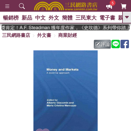
5
暢銷榜
新品
中文
外文
簡體
三民東大
電子書
親子
GO
定！A.F. Steadman 獲年度作家，《史坎德》系列帶你踏上
三民網路書店
外文書
商業財經
、
熱搜：
東野圭吾
高希均教授回憶錄
、
、
、
The Odyssey
父親節
如果歷
評論
、
、
史是一群喵
暑期推薦
國際布克
、
、
獎 臺灣漫遊錄
方念華
台灣的李
、
、
登輝時代
數學女孩：黎曼猜想
偉大的迷走神經