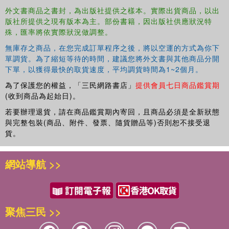
外文書商品之書封，為出版社提供之樣本。實際出貨商品，以出
researchers and historians of economic thought across
版社所提供之現有版本為主。部份書籍，因出版社供應狀況特
the globe.
殊，匯率將依實際狀況做調整。
無庫存之商品，在您完成訂單程序之後，將以空運的方式為你下
單調貨。為了縮短等待的時間，建議您將外文書與其他商品分開
下單，以獲得最快的取貨速度，平均調貨時間為1~2個月。
為了保護您的權益，「三民網路書店」
提供會員七日商品鑑賞期
(收到商品為起始日)。
若要辦理退貨，請在商品鑑賞期內寄回，且商品必須是全新狀態
與完整包裝(商品、附件、發票、隨貨贈品等)否則恕不接受退
貨。
網站導航 >>
聚焦三民 >>