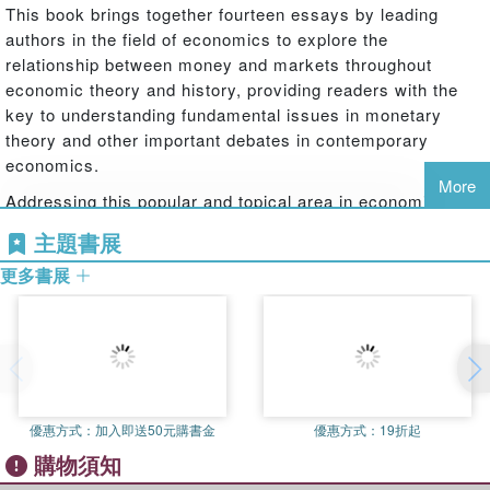
This book brings together fourteen essays by leading
authors in the field of economics to explore the
relationship between money and markets throughout
economic theory and history, providing readers with the
key to understanding fundamental issues in monetary
theory and other important debates in contemporary
economics.
More
Addressing this popular and topical area in economic
discussion and debate an impressive array of
主題書展
contributors, including Meghnad Desai, Charles Goodhart
更多書展
and John Davis examine the theory, policy and history of
economics in the USA, Europe and Japan. The subjects
covered include:
the history of economic thought
money and banking
monetary economics
優惠方式：
加入即送50元購書金
優惠方式：
19折起
poverty
modern economic history.
購物須知
This volume is essential reading for postdoctoral