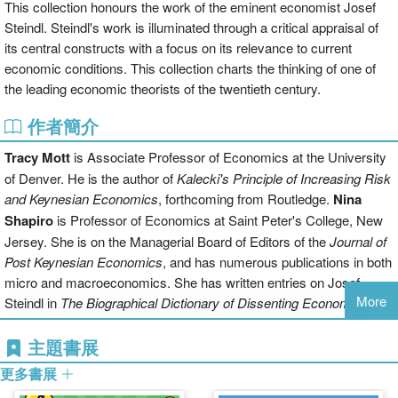
This collection honours the work of the eminent economist Josef
Steindl. Steindl's work is illuminated through a critical appraisal of
its central constructs with a focus on its relevance to current
economic conditions. This collection charts the thinking of one of
the leading economic theorists of the twentieth century.
作者簡介
Tracy Mott
is Associate Professor of Economics at the University
of Denver. He is the author of
Kalecki's Principle of Increasing Risk
and Keynesian Economics
, forthcoming from Routledge.
Nina
Shapiro
is Professor of Economics at Saint Peter's College, New
Jersey. She is on the Managerial Board of Editors of the
Journal of
Post Keynesian Economics
, and has numerous publications in both
micro and macroeconomics. She has written entries on Josef
More
Steindl in
The Biographical Dictionary of Dissenting Economists
,
and contributed to
A 'Second Edition' of The General Theory
(1997).
主題書展
更多書展