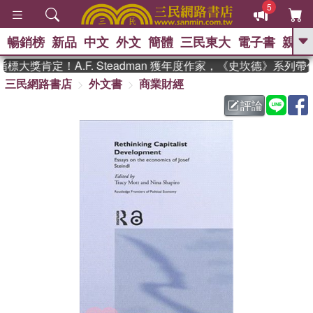
5
暢銷榜
新品
中文
外文
簡體
三民東大
電子書
親子
GO
大獎肯定！A.F. Steadman 獲年度作家，《史坎德》系列帶
三民網路書店
外文書
商業財經
、
熱搜：
東野圭吾
高希均教授回憶錄
、
、
、
The Odyssey
父親節
如果歷
評論
、
、
史是一群喵
暑期推薦
國際布克
、
、
獎 臺灣漫遊錄
方念華
台灣的李
、
、
登輝時代
數學女孩：黎曼猜想
偉大的迷走神經