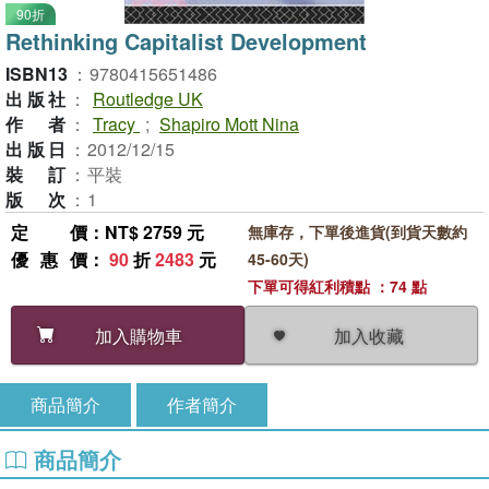
90折
Rethinking Capitalist Development
ISBN13
：
9780415651486
出版社
：
Routledge UK
作者
：
Tracy
;
Shapiro Mott Nina
出版日
：
2012/12/15
裝訂
：
平裝
版次
：
1
定價
：NT$ 2759 元
無庫存，下單後進貨(到貨天數約
優惠價
：
90
折
2483
元
45-60天)
下單可得紅利積點 ：74 點
加入收藏
加入購物車
商品簡介
作者簡介
商品簡介