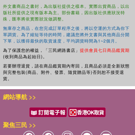
外文書商品之書封，為出版社提供之樣本。實際出貨商品，以出
版社所提供之現有版本為主。部份書籍，因出版社供應狀況特
殊，匯率將依實際狀況做調整。
無庫存之商品，在您完成訂單程序之後，將以空運的方式為你下
單調貨。為了縮短等待的時間，建議您將外文書與其他商品分開
下單，以獲得最快的取貨速度，平均調貨時間為1~2個月。
為了保護您的權益，「三民網路書店」
提供會員七日商品鑑賞期
(收到商品為起始日)。
若要辦理退貨，請在商品鑑賞期內寄回，且商品必須是全新狀態
與完整包裝(商品、附件、發票、隨貨贈品等)否則恕不接受退
貨。
網站導航 >>
聚焦三民 >>