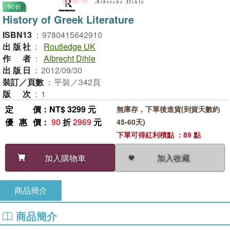
90折
History of Greek Literature
ISBN13
：
9780415642910
出版社
：
Routledge UK
作者
：
Albrecht Dihle
出版日
：
2012/09/30
裝訂／頁數
：
平裝／342頁
版次
：
1
定價
：NT$ 3299 元
無庫存，下單後進貨(到貨天數約
優惠價
：
90
折
2969
元
45-60天)
下單可得紅利積點 ：89 點
加入收藏
加入購物車
商品簡介
商品簡介