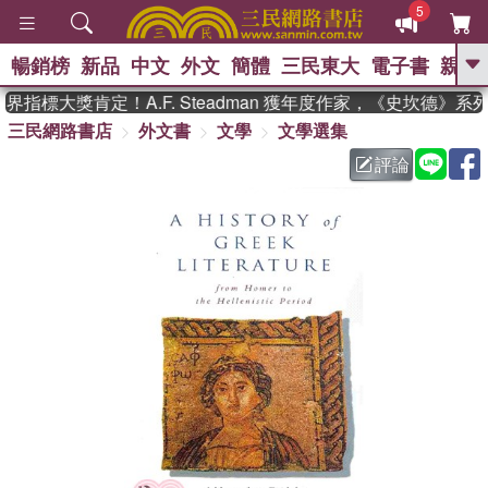
5
暢銷榜
新品
中文
外文
簡體
三民東大
電子書
親子
GO
指標大獎肯定！A.F. Steadman 獲年度作家，《史坎德》系
三民網路書店
外文書
文學
文學選集
、
熱搜：
東野圭吾
高希均教授回憶錄
、
、
、
The Odyssey
父親節
如果歷
評論
、
、
史是一群喵
暑期推薦
國際布克
、
、
獎 臺灣漫遊錄
方念華
台灣的李
、
、
登輝時代
數學女孩：黎曼猜想
偉大的迷走神經