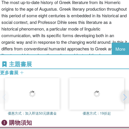
The most up-to-date history of Greek literature from its Homeric
origins to the age of Augustus. Greek literary production throughout
this period of some eight centuries is embedded in its historical and
social context, and Professor Dihle sees this literature as a
historical phenomenon, a particular mode of linguistic
communication, with its specific forms developing both in an
organic way and in response to the changing world around. In this it
differs from conventional humanist approaches to Greek and Latin
More
literature which analyse the works as objects of timeless value
independent of any historical setting or purpose.
主題書展
This magisterial survey by one of the leading European authorities
更多書展
on classical literature will establish itself, as it already has in
Germany, as the standard account of the subject.
優惠方式：
加入即送50元購書金
優惠方式：
19折起
購物須知