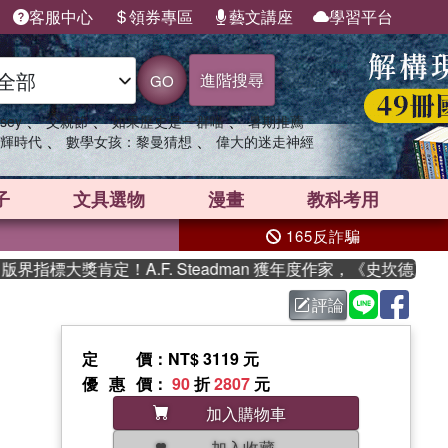
客服中心
領券專區
藝文講座
學習平台
進階搜尋
GO
、
、
、
sey
父親節
如果歷史是一群喵
暑期推薦
、
、
輝時代
數學女孩：黎曼猜想
偉大的迷走神經
子
文具選物
漫畫
教科考用
165反詐騙
指標大獎肯定！A.F. Steadman 獲年度作家，《史坎德》系
評論
定價
：NT$ 3119 元
優惠價
：
90
折
2807
元
加入購物車
加入收藏