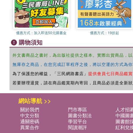
優惠方式：
加入即送50元購書金
優惠方式：
19折起
購物須知
外文書商品之書封，為出版社提供之樣本。實際出貨商品，以
無庫存之商品，在您完成訂單程序之後，將以空運的方式為你
為了保護您的權益，「三民網路書店」
提供會員七日商品鑑賞
若要辦理退貨，請在商品鑑賞期內寄回，且商品必須是全新狀
網站導航 >>
關於我們
門市專區
人才招
中文分類
圖書分類法
中國圖
通關密碼
學習平台
圖書館採
異業合作
閱讀潮評
紅利兌