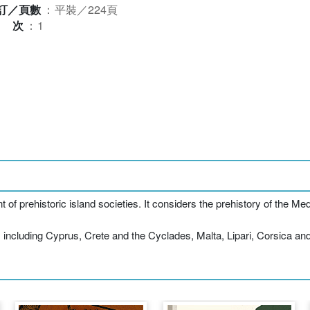
訂／頁數
：
平裝／224頁
版次
：
1
of prehistoric island societies. It considers the prehistory of the Medi
including Cyprus, Crete and the Cyclades, Malta, Lipari, Corsica and