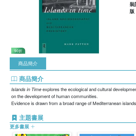
裝
90折
商品簡介
商品簡介
Islands in Time
explores the ecological and cultural development 
on the development of human communities.
Evidence is drawn from a broad range of Mediterranean islands 
主題書展
更多書展