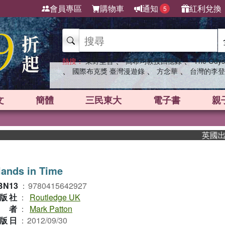
會員專區
購物車
通知
紅利兌換
5
、
、
熱搜：
東野圭吾
高希均教授回憶錄
The Odys
、
、
、
國際布克獎 臺灣漫遊錄
方念華
台灣的李登
文
簡體
三民東大
電子書
親
英國出版界
lands in Time
BN13
：
9780415642927
版社
：
Routledge UK
作者
：
Mark Patton
版日
：
2012/09/30