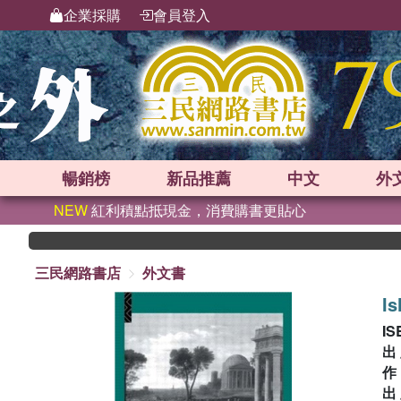
企業採購
會員登入
暢銷榜
新品
推薦
中文
外
NEW
紅利積點抵現金，消費購書更貼心
三民網路書店
外文書
Is
IS
出
出