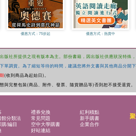
優惠方式：
75折起
優惠方式：
熱賣中
出版社所提供之現有版本為主。部份書籍，因出版社供應狀況特殊
下單調貨。為了縮短等待的時間，建議您將外文書與其他商品分開下
期
(收到商品為起始日)。
態與完整包裝(商品、附件、發票、隨貨贈品等)否則恕不接受退貨。
募
禮券兌換
紅利積點
聚
書館分類法
常見問題
新手購書
購/編目
空中大學購書
企業合作
換
好站連結