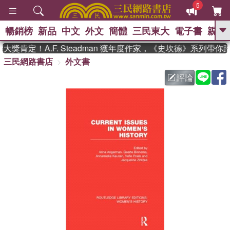
5
暢銷榜
新品
中文
外文
簡體
三民東大
電子書
親子
GO
獎肯定！A.F. Steadman 獲年度作家，《史坎德》系列帶你
三民網路書店
外文書
、
熱搜：
東野圭吾
高希均教授回憶錄
、
、
、
The Odyssey
父親節
如果歷
評論
、
、
史是一群喵
暑期推薦
國際布克
、
、
獎 臺灣漫遊錄
方念華
台灣的李
、
、
登輝時代
數學女孩：黎曼猜想
偉大的迷走神經