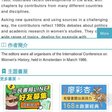
chapters by contributors from many different countries
and disciplines.
Asking new questions and using sources in a challenging
way, the contributors reflect 1980s debates about politics
and academic research in women's studies. They cover a
More
wide range of topics, dealing for example with
opportunities and obstacles for women within male-defined
作者簡介
power-structures and institutions such as science,
The editors were all organisers of the International Conference on
religious communities, and ancient Roman industry. They
Women's History, held in Amsterdam in March 1986.
discuss feminists and feminist movements, analyse the
utterances of women and men in medieval literature and in
主題書展
defamation cases, and give insights into the ways
femaleness and femininity are given meaning. The essays
更多書展
on theory deal with such important issues as women's
historiography, and androcentrism and ethnocentrism in
history.