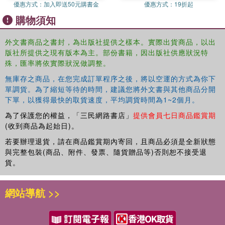
優惠方式：
加入即送50元購書金
優惠方式：
19折起
購物須知
外文書商品之書封，為出版社提供之樣本。實際出貨商品，以出
版社所提供之現有版本為主。部份書籍，因出版社供應狀況特
殊，匯率將依實際狀況做調整。
無庫存之商品，在您完成訂單程序之後，將以空運的方式為你下
單調貨。為了縮短等待的時間，建議您將外文書與其他商品分開
下單，以獲得最快的取貨速度，平均調貨時間為1~2個月。
為了保護您的權益，「三民網路書店」
提供會員七日商品鑑賞期
(收到商品為起始日)。
若要辦理退貨，請在商品鑑賞期內寄回，且商品必須是全新狀態
與完整包裝(商品、附件、發票、隨貨贈品等)否則恕不接受退
貨。
網站導航 >>