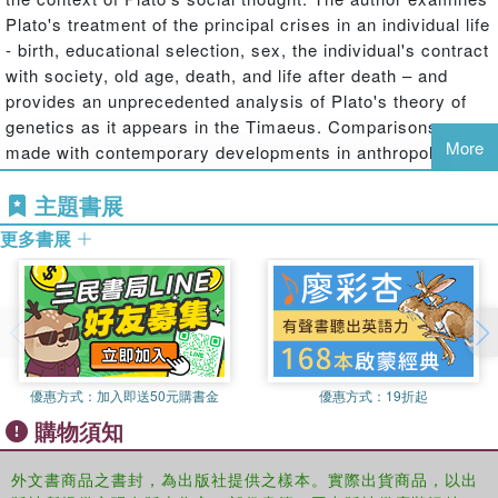
Plato's treatment of the principal crises in an individual life
- birth, educational selection, sex, the individual's contract
with society, old age, death, and life after death – and
provides an unprecedented analysis of Plato's theory of
genetics as it appears in the Timaeus. Comparisons are
More
made with contemporary developments in anthropology,
sociology, and comparative myth but without losing sight
主題書展
of the fact that Plato, whilst having much to say to the
modern world, was not a modern.
更多書展
優惠方式：
加入即送50元購書金
優惠方式：
19折起
購物須知
外文書商品之書封，為出版社提供之樣本。實際出貨商品，以出