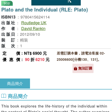
90折
Plato and the Individual (RLE: Plato)
ISBN13
：
9780415624114
出版社
：
Routledge UK
作者
：
David Rankin
出版日
：
2012/09/10
裝訂
：
精裝
版次
：
1
定價
：NT$ 6900 元
若需訂購本書，請電洽客服 02-
優惠價
：
90
折
6210
元
25006600[分機130、131]。
無法訂購
商品簡介
商品簡介
This book explores the life-history of the individual within
the context of Plato's social thought. The author examines