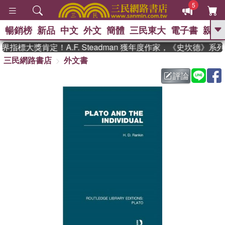
5
暢銷榜
新品
中文
外文
簡體
三民東大
電子書
親子
GO
指標大獎肯定！A.F. Steadman 獲年度作家，《史坎德》系
三民網路書店
外文書
、
熱搜：
東野圭吾
高希均教授回憶錄
、
、
、
The Odyssey
父親節
如果歷
評論
、
、
史是一群喵
暑期推薦
國際布克
、
、
獎 臺灣漫遊錄
方念華
台灣的李
、
、
登輝時代
數學女孩：黎曼猜想
偉大的迷走神經