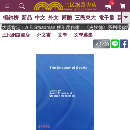
5
暢銷榜
新品
中文
外文
簡體
三民東大
電子書
親子
GO
獎肯定！A.F. Steadman 獲年度作家，《史坎德》系列帶你
三民網路書店
外文書
文學
文學選集
、
熱搜：
東野圭吾
高希均教授回憶錄
、
、
、
The Odyssey
父親節
如果歷
評論
、
、
史是一群喵
暑期推薦
國際布克
、
、
獎 臺灣漫遊錄
方念華
台灣的李
、
、
登輝時代
數學女孩：黎曼猜想
偉大的迷走神經