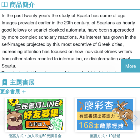
商品簡介
In the past twenty years the study of Sparta has come of age.
Images prevalent earlier in the 20th century, of Spartans as hearty
good fellows or scarlet-cloaked automata, have been superseded
by more complex scholarly reactions. As interest has grown in the
self-images projected by this most secretive of Greek cities,
increasing attention has focused on how individual Greek writers
from other states reacted to information, or disinformation about
Sparta.
More
The studies in this volume provide new insights into the traditional
historians' question, "What actually happened at Sparta?." But the
主題書展
implications of the work go far beyond Laconia. They concern
更多書展
preoccupations of some of the most studied of Greek writers, and
help towards an understanding of how Athenians defined the
achievment, or the failure, of their own city.
優惠方式：
加入即送50元購書金
優惠方式：
19折起