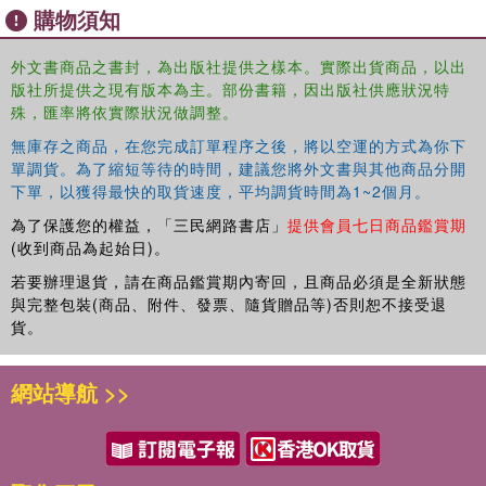
購物須知
外文書商品之書封，為出版社提供之樣本。實際出貨商品，以出
版社所提供之現有版本為主。部份書籍，因出版社供應狀況特
殊，匯率將依實際狀況做調整。
無庫存之商品，在您完成訂單程序之後，將以空運的方式為你下
單調貨。為了縮短等待的時間，建議您將外文書與其他商品分開
下單，以獲得最快的取貨速度，平均調貨時間為1~2個月。
為了保護您的權益，「三民網路書店」
提供會員七日商品鑑賞期
(收到商品為起始日)。
若要辦理退貨，請在商品鑑賞期內寄回，且商品必須是全新狀態
與完整包裝(商品、附件、發票、隨貨贈品等)否則恕不接受退
貨。
網站導航 >>