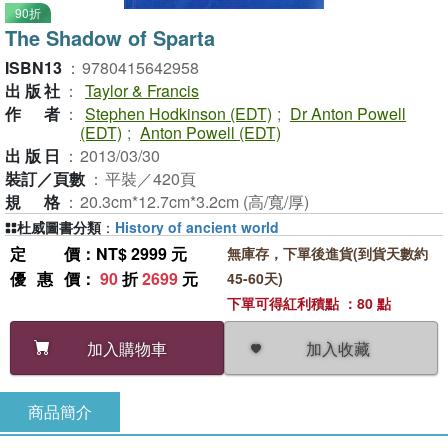
90折
The Shadow of Sparta
ISBN13
：
9780415642958
出版社
：
Taylor & Francis
作者
：
Stephen Hodkinson (EDT)
;
Dr Anton Powell
(EDT)
;
Anton Powell (EDT)
出版日
：
2013/03/30
裝訂／頁數
：
平裝／420頁
規格
：
20.3cm*12.7cm*3.2cm (高/寬/厚)
杜威圖書分類
：
History of ancient world
定價
：NT$ 2999 元
無庫存，下單後進貨(到貨天數約
優惠價
：
90
折
2699
元
45-60天)
下單可得紅利積點 ：80 點
加入收藏
加入購物車
商品簡介